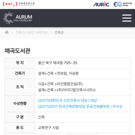
tog
navi
건축·도시공간 아카이브
건축상
매곡도서관
위 치
울산 북구 매곡동 795-35
건축가
설계>건축 >전보림, 이승환
시공>건축 >미건종합건설(주)
조 직
설계>건축 >(주)아이디알건축사사무소
(2017)대한민국 신진건축사 대상 / 대상
수상현황
(2017)2017 한국건축문화대상 준공건축물부문 / 우수상
구 분
신축
용 도
교육연구 시설