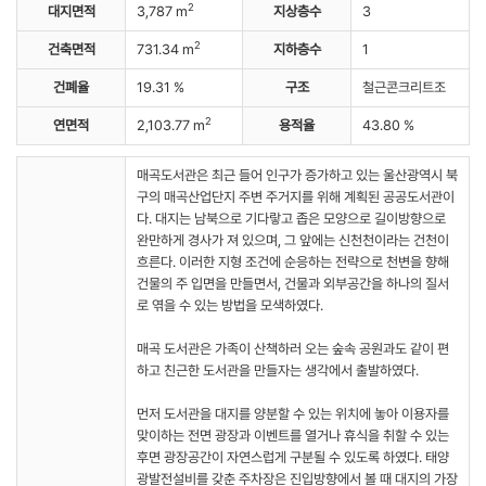
2
대지면적
3,787 m
지상층수
3
2
건축면적
731.34 m
지하층수
1
건폐율
19.31 %
구조
철근콘크리트조
2
연면적
2,103.77 m
용적율
43.80 %
매곡도서관은 최근 들어 인구가 증가하고 있는 울산광역시 북
구의 매곡산업단지 주변 주거지를 위해 계획된 공공도서관이
다. 대지는 남북으로 기다랗고 좁은 모양으로 길이방향으로
완만하게 경사가 져 있으며, 그 앞에는 신천천이라는 건천이
흐른다. 이러한 지형 조건에 순응하는 전략으로 천변을 향해
건물의 주 입면을 만들면서, 건물과 외부공간을 하나의 질서
로 엮을 수 있는 방법을 모색하였다.
매곡 도서관은 가족이 산책하러 오는 숲속 공원과도 같이 편
하고 친근한 도서관을 만들자는 생각에서 출발하였다.
먼저 도서관을 대지를 양분할 수 있는 위치에 놓아 이용자를
맞이하는 전면 광장과 이벤트를 열거나 휴식을 취할 수 있는
후면 광장공간이 자연스럽게 구분될 수 있도록 하였다. 태양
광발전설비를 갖춘 주차장은 진입방향에서 볼 때 대지의 가장