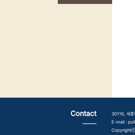
Contact
30116, 
E-mail : po
Copyrightⓒ 