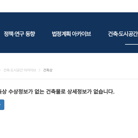
정책·연구 동향
법정계획 아카이브
건축·도시공간
정책동향
국토
건축
연구동향
도시
건축지
건축·도시공간 아카이브
건축상
건축/주택
테마정
건설
축상 수상정보가 없는 건축물로 상세정보가 없습니다.
환경
에너지
관광
산림/농림/수산
문화
사회복지