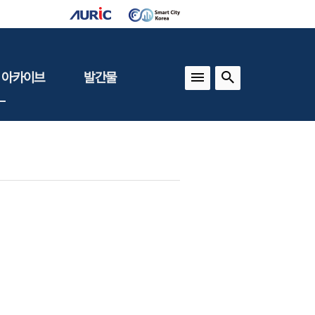
 아카이브
발간물
상
건축도시정책
동향
도
(APU)
보
건축도시연구
동향
기타 간행물
인포그래픽스