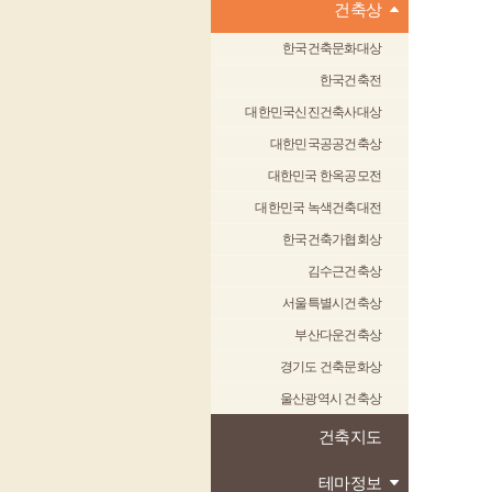
건축상
한국건축문화대상
한국건축전
대한민국신진건축사대상
대한민국공공건축상
대한민국 한옥공모전
대한민국 녹색건축대전
한국건축가협회상
김수근건축상
서울특별시건축상
부산다운건축상
경기도 건축문화상
울산광역시 건축상
건축지도
테마정보