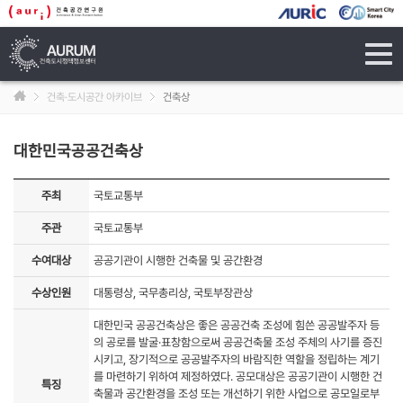
tog
navi
건축·도시공간 아카이브
건축상
대한민국공공건축상
주최
국토교통부
주관
국토교통부
수여대상
공공기관이 시행한 건축물 및 공간환경
수상인원
대통령상, 국무총리상, 국토부장관상
대한민국 공공건축상은 좋은 공공건축 조성에 힘쓴 공공발주자 등
의 공로를 발굴·표창함으로써 공공건축물 조성 주체의 사기를 증진
시키고, 장기적으로 공공발주자의 바람직한 역할을 정립하는 계기
를 마련하기 위하여 제정하였다. 공모대상은 공공기관이 시행한 건
특징
축물과 공간환경을 조성 또는 개선하기 위한 사업으로 공모일로부