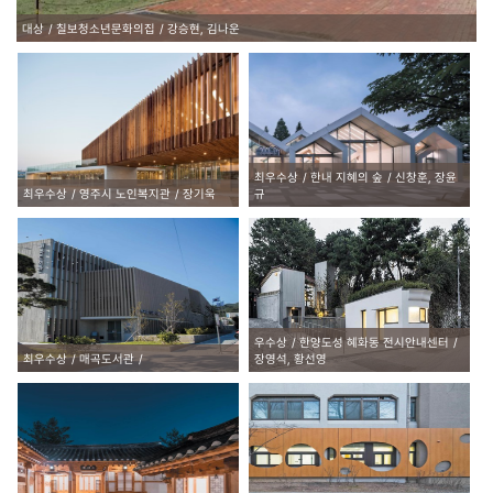
대상
칠보청소년문화의집
강승현, 김나운
최우수상
한내 지혜의 숲
신창훈, 장윤
최우수상
영주시 노인복지관
장기욱
규
우수상
한양도성 혜화동 전시안내센터
최우수상
매곡도서관
장영석, 황선영