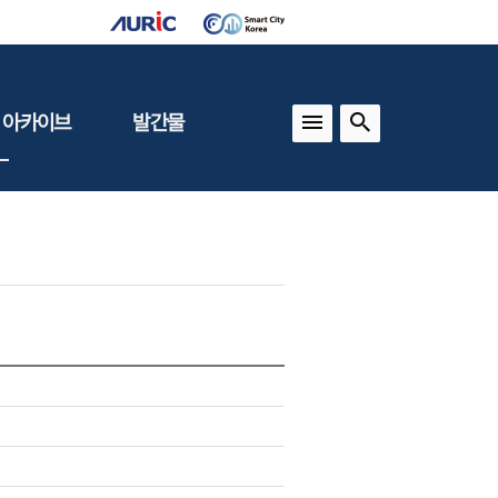
 아카이브
발간물
상
건축도시정책
동향
도
(APU)
보
건축도시연구
동향
기타 간행물
인포그래픽스