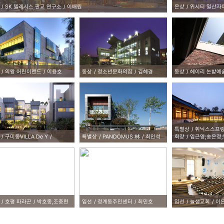
SK 텔레시스 판교 연구소
이배원
은상
위시티 일산자
의왕 어린이랜드
이용호
동상
청소년문화의집
김혜경
동상
헤이리 논밭예
특별상
휘닉스스프링
구미동VILLA De Y
특별상
PANDOMUS 林
최인석
회장
임근영;송은정
호평 파라곤
박호종,조충현
입선
청계동주민센터
최민호
입선
늘샘교회
이