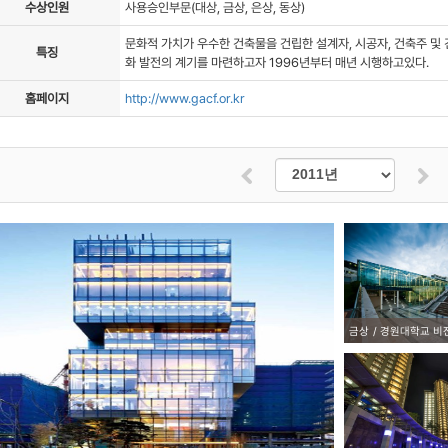
수상인원
사용승인부문(대상, 금상, 은상, 동상)
자료실
문화적 가치가 우수한 건축물을 건립한 설계자, 시공자, 건축주 및
특징
화 발전의 계기를 마련하고자 1996년부터 매년 시행하고있다.
홈페이지
http://www.gacf.or.kr
금상
경원대학교 비