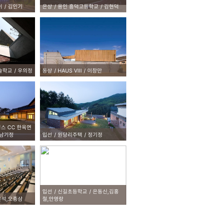
이
김인기
은상
용인 흥덕고등학교
김현덕
술학교
우의정
동상
HAUS VIII
이창만
스 CC 한옥연
;남기정
입선
원당리주택
정기정
입선
신길초등학교
은동신,김홍
은석,오종삼
철,안영랑