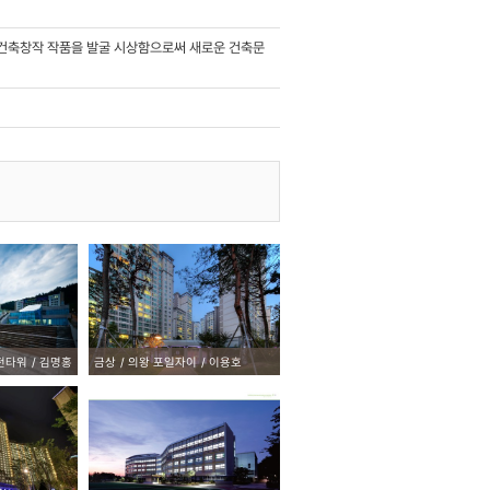
 건축창작 작품을 발굴 시상함으로써 새로운 건축문
전타워
김명홍
금상
의왕 포일자이
이용호