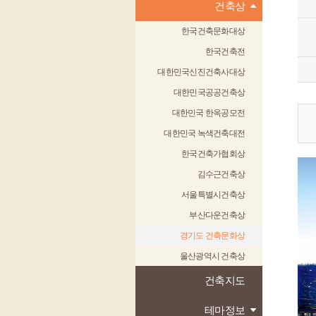
건축상
한국건축문화대상
한국건축전
대한민국신진건축사대상
대한민국공공건축상
대한민국 한옥공모전
대한민국 녹색건축대전
한국건축가협회상
김수근건축상
서울특별시건축상
부산다운건축상
경기도 건축문화상
울산광역시 건축상
건축지도
테마정보