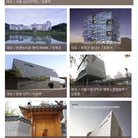
대상
서울 남산국악당
김용미
대상
은평뉴타운 현대 IPARK
정영균
대상
부띠크 모나코
조민석
본상
서울시립대학교 캠퍼스복합단지
대상
반포 577
이성관
신창훈