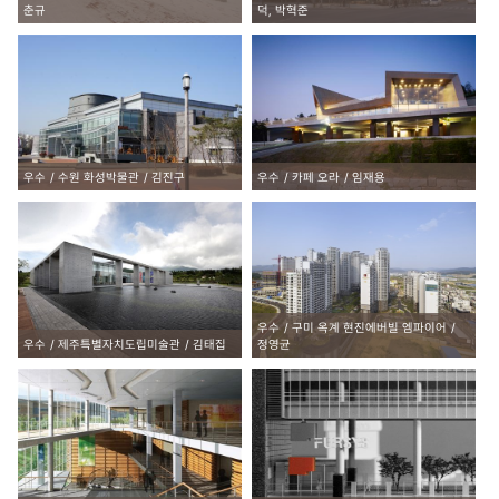
춘규
덕, 박혁준
우수
수원 화성박물관
김진구
우수
카페 오라
임재용
우수
구미 옥계 현진에버빌 엠파이어
우수
제주특별자치도립미술관
김태집
정영균