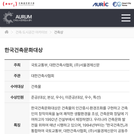
tog
navi
건축·도시공간 아카이브
건축상
한국건축문화대상
주최
국토교통부, 대한건축사협회, (주)서울경제신문
주관
대한건축사협회
수여대상
건축물
수상인원
준공(대상, 본상, 우수), 미준공(대상, 우수, 특선)
한국건축문화대상은 건축물의 인간중시·환경조화를 구현하고 건축
인의 창작의욕을 높여 쾌적한 생활환경을 조성, 건축문화 창달에 기
여하고자 1992년 건설부에서 제정하였다. 우리나라 건축문화 발
특징
전을 위하여 매년 시행하고 있으며, 1994년부터는 「한국건축전」과
통합하여 국토교통부, 대한건축사협회, (주)서울경제신문이 공동주