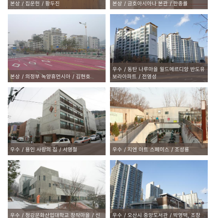
본상
집운헌
황두진
본상
금호아시아나 본관
한종률
우수
동탄 나루마을 월드메르디앙 반도유
본상
의정부 녹양휴먼시아
김현호
보라아파트
전영성
우수
용인 사랑의 집
서영철
우수
지엔 아트 스페이스
조성룡
우수
청강문화산업대학교 창작마을
신
우수
오산시 중앙도서관
박영택, 조창