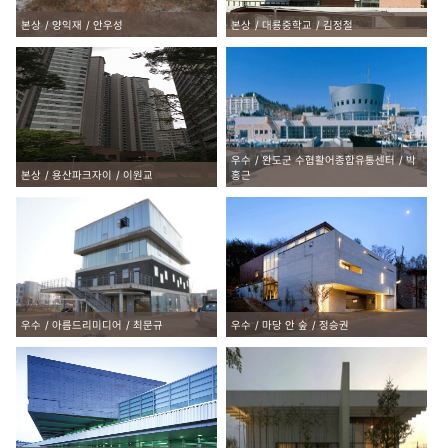
본상
양익재
안우성
본상
대룡중학교
김정철
우수
완도군 수협활어종합유통센터
박
본상
용산파크자이
이원교
홍근
우수
아름드리미디어
최문규
우수
마당 안 숲
정승권