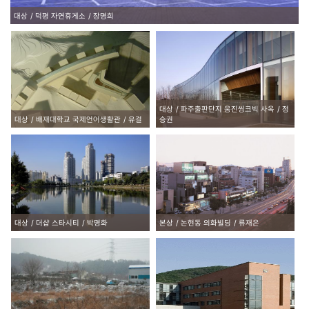
대상
덕평 자연휴게소
장명희
대상
파주출판단지 웅진씽크빅 사옥
정
대상
배재대학교 국제언어생활관
유걸
승권
대상
더샵 스타시티
박명화
본상
논현동 의화빌딩
류재은