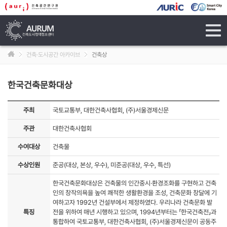
tog
navi
건축·도시공간 아카이브
건축상
한국건축문화대상
주최
국토교통부, 대한건축사협회, (주)서울경제신문
주관
대한건축사협회
수여대상
건축물
수상인원
준공(대상, 본상, 우수), 미준공(대상, 우수, 특선)
한국건축문화대상은 건축물의 인간중시·환경조화를 구현하고 건축
인의 창작의욕을 높여 쾌적한 생활환경을 조성, 건축문화 창달에 기
여하고자 1992년 건설부에서 제정하였다. 우리나라 건축문화 발
특징
전을 위하여 매년 시행하고 있으며, 1994년부터는 「한국건축전」과
통합하여 국토교통부, 대한건축사협회, (주)서울경제신문이 공동주