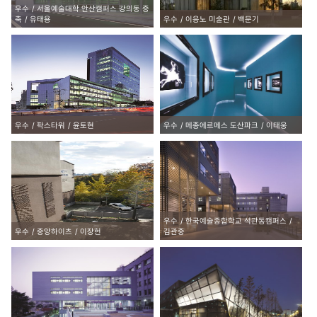
우수
서울예술대학 안산캠퍼스 강의동 증
축
유태용
우수
이응노 미술관
백문기
우수
팍스타워
윤토현
우수
메종에르메스 도산파크
이태웅
우수
한국예술종합학교 석관동캠퍼스
우수
중앙하이츠
이장헌
김관중