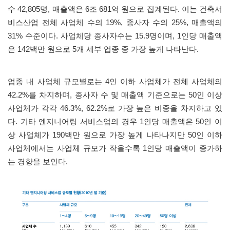
수
42,805
명
,
매출액은
6
조
681
억 원으로 집계된다
.
이는 건축서
비스산업 전체 사업체 수의
19%,
종사자 수의
25%,
매출액의
31%
수준이다
.
사업체당 종사자수는
15.9
명이며
, 1
인당 매출액
은
142
백만 원으로
5
개 세부 업종 중 가장 높게 나타난다
.
업종 내 사업체 규모별로는
4
인 이하 사업체가 전체 사업체의
42.2%
를 차지하며
,
종사자 수 및 매출액 기준으로는
50
인 이상
사업체가 각각
46.3%, 62.2%
로 가장 높은 비중을 차지하고 있
다
.
기타 엔지니어링 서비스업의 경우
1
인당 매출액은
50
인 이
상 사업체가
190
백만 원으로 가장 높게 나타나지만
50
인 이하
사업체에서는 사업체 규모가 작을수록
1
인당 매출액이 증가하
는 경향을 보인다
.