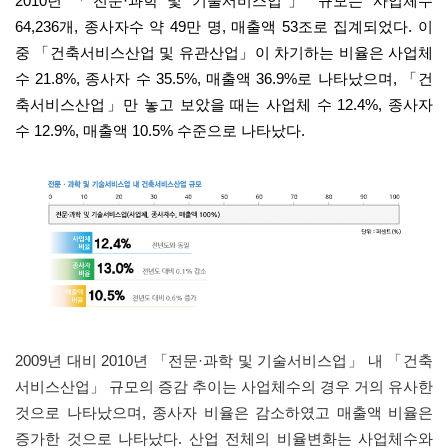
2010
년 「
전문
·
과학 및 기술서비스업」 규모는 사업체수
64,236
개
,
종사자수 약
49
만 명
,
매출액
53
조로 집계되었다
.
이
중 「
건축서비스산업 및 유관산업」
이 차기하는 비율은 사업체
수
21.8%,
종사자 수
35.5%,
매출액
36.9%
로 나타났으며
,
「
건
축서비스산업
」
만 놓고 보았을 때는
사업체 수
12.4%,
종사자
수
12.9%,
매출액
10.5%
수준으로 나타났다
.
2009
년 대비
2010
년
「
전문
·
과학 및 기술서비스업
」
내
「
건축
서비스산업
」
규모의 증감 추이는 사업체수의 경우 거의 유사한
것으로 나타났으며
,
종사자 비율은 감소하였고 매출액 비율은
증가한 것으로 나타났다
.
산업 전체의 비율변화는 사업체수와