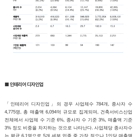
■ 인테리어 디자인업
「
인테리어 디자인업
」
의 경우 사업체수
784
개
,
종사자 수
4,775
명
,
총 매출액
6,094
억 규모로 집계되며
,
건축서비스산업
전체에서 사업체 수 기준
6%,
종사자 수 기준
3%,
매출액 기준
3%
정도 비중을 차지하는 것으로 나타난다
.
사업체당 종사자수
는 평균
6.1
명으로
5
개 세부 업종 중 가장 적으나
1
인당 매출액