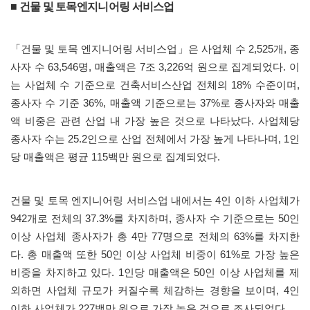
■ 건물 및 토목엔지니어링 서비스업
「
건물 및 토목 엔지니어링 서비스업
」
은 사업체 수
2,525
개
,
종
사자 수
63,546
명
,
매출액은
7
조
3,226
억 원으로 집계되었다
.
이
는 사업체 수 기준으로 건축서비스산업 전체의
18%
수준이며
,
종사자 수 기준
36%,
매출액 기준으로는
37%
로 종사자와 매출
액 비중은 관련 산업 내 가장 높은 것으로 나타났다
.
사업체당
종사자 수는
25.2
인으로 산업 전체에서 가장 높게 나타나며
, 1
인
당 매출액은 평균
115
백만 원으로 집계되었다
.
건물 및 토목 엔지니어링 서비스업 내에서는
4
인 이하 사업체가
942
개로 전체의
37.3%
를 차지하며
,
종사자 수 기준으로는
50
인
이상 사업체 종사자가 총
4
만
77
명으로 전체의
63%
를 차지한
다
.
총 매출액 또한
50
인 이상 사업체 비중이
61%
로 가장 높은
비중을 차지하고 있다
. 1
인당 매출액은
50
인 이상 사업체를 제
외하면 사업체 규모가 커질수록 체감하는 경향을 보이며
, 4
인
이하 사업체가
227
백만 원으로 가장 높은 것으로 조사되었다
.