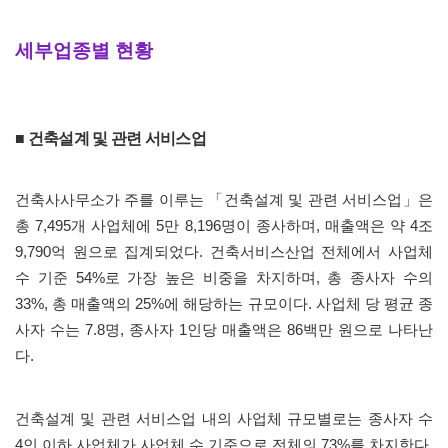
세부업종별 현황
■ 건축설계 및 관련 서비스업
건축사사무소가 주를 이루는
「
건축설계 및 관련 서비스업
」
은
총
7,495
개 사업체에
5
만
8,196
명이 종사하며
,
매출액은 약
4
조
9,790
억 원으로 집계되었다
.
건축서비스산업 전체에서 사업체
수 기준
54%
로 가장 높은 비중을 차지하며
,
총 종사자 수의
33%,
총 매출액의
25%
에 해당하는 규모이다
.
사업체 당 평균 종
사자 수는
7.8
명
,
종사자
1
인당 매출액은
86
백만 원으로 나타난
다
.
건축설계 및 관련 서비스업 내의 사업체 규모별로는 종사자 수
4
인 이하 사업체가 사업체 수 기준으로 전체의
73%
를 차지한다
.