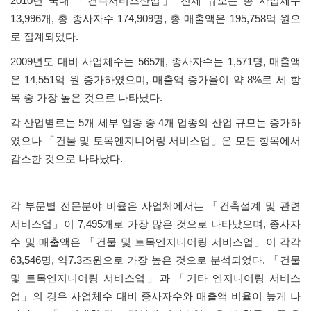
2010
년 국내
「
건축서비스산업
」
전체 규모는 총 사업체수
13,996
개
,
총 종사자수
174,909
명
,
총 매출액은
195,758
억 원으
로 집계되었다
.
2009
년도 대비 사업체수는
565
개
,
종사자수는
1,571
명
,
매출액
은
14,551
억 원 증가하였으며
,
매출액 증가율이 약
8%
로 세 항
목 중 가장 높은 것으로 나타났다
.
각 산업별로는
5
개 세부 업종 중
4
개 업종의 산업 규모는 증가하
였으나
「
건물 및 토목엔지니어링 서비스업
」
은 모든 항목에서
감소한 것으로 나타났다
.
각 부문별 전문분야 비율은 사업체에서는
「
건축설계 및 관련
서비스업
」
이
7,495
개로 가장 많은 것으로 나타났으며
,
종사자
수 및 매출액은
「
건물 및 토목엔지니어링 서비스업
」
이 각각
63,546
명
,
약
7.3
조원으로 가장 높은 것으로 분석되었다
.
「
건물
및 토목엔지니어링 서비스업
」
과
「
기타 엔지니어링 서비스
업
」
의 경우 사업체수 대비 종사자수와 매출액 비율이 높게 나