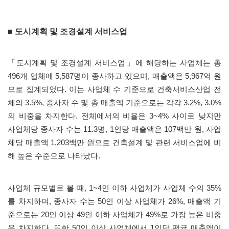
■ 도시계획 및 조경설계 서비스업
「
도시계획 및 조경설계 서비스업
」
에 해당하는 사업체는 총
496
개 업체에
5,587
명이 종사하고 있으며
,
매출액은
5,967
억 원
으로 집계되었다
.
이는 사업체 수 기준으로 건축서비스산업 전
체의
3.5%,
종사자 수 및 총 매출액 기준으로는 각각
3.2%, 3.0%
의 비중을 차지한다
.
전체에서의 비율은
3~4%
사이로 낮지만
사업체당 종사자 수는
11.3
명
, 1
인당 매출액은
107
백만 원
,
사업
체당 매출액
1,203
백만 원으로 건축설계 및 관련 서비스업에 비
해 높은 수준으로 나타났다
.
사업체 규모별로 볼 때
, 1~4
인 이하 사업체가 사업체 수의
35%
를 차지하며
,
종사자 수는
50
인 이상 사업체가
26%,
매출액 기
준으로는
20
인 이상
49
인 이하 사업체가
49%
로 가장 높은 비중
을 차지한다
.
또한
50
인 이상 사업체에서
1
인당 평균 매출액이