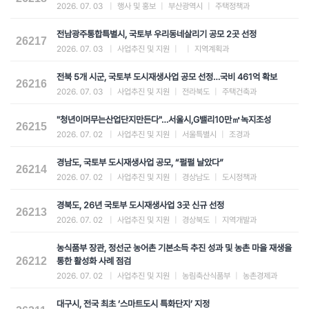
2026. 07. 03
|
행사 및 홍보
|
부산광역시
|
주택정책과
전남광주통합특별시, 국토부 우리동네살리기 공모 2곳 선정
26217
2026. 07. 03
|
사업추진 및 지원
|
|
지역계획과
전북 5개 시군, 국토부 도시재생사업 공모 선정…국비 461억 확보
26216
2026. 07. 03
|
사업추진 및 지원
|
전라북도
|
주택건축과
"청년이머무는산업단지만든다"…서울시,G밸리10만㎡녹지조성
26215
2026. 07. 02
|
사업추진 및 지원
|
서울특별시
|
조경과
경남도, 국토부 도시재생사업 공모, “펄펄 날았다”
26214
2026. 07. 02
|
사업추진 및 지원
|
경상남도
|
도시정책과
경북도, 26년 국토부 도시재생사업 3곳 신규 선정
26213
2026. 07. 02
|
사업추진 및 지원
|
경상북도
|
지역개발과
농식품부 장관, 정선군 농어촌 기본소득 추진 성과 및 농촌 마을 재생을
26212
통한 활성화 사례 점검
2026. 07. 02
|
사업추진 및 지원
|
농림축산식품부
|
농촌경제과
대구시, 전국 최초 ‘스마트도시 특화단지’ 지정