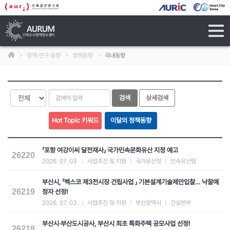
tog
navi
정책·연구 동향
정책동향
국내동향
「포항 여강이씨 달전재사」 국가민속문화유산 지정 예고
26220
2026. 07. 03
|
사업추진 및 지원
|
국가유산청
|
민속유산팀
부산시, 「벡스코 제3전시장 건립사업 」 기본설계기술제안입찰… 낙찰예
26219
정자 선정!
2026. 07. 03
|
사업추진 및 지원
|
부산광역시
|
건설본부
부산시·부산도시공사, 부산시 최초 특화주택 공모사업 선정!
26218