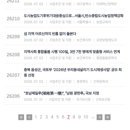
26211
2026. 07. 02
|
사업추진 및 지원
|
대구광역시
|
미래혁신정책관
도시농업도기후위기대응중심으로…서울시,탄소중립도시농업정책강화
26210
2026. 07. 02
|
사업추진 및 지원
|
서울특별시
|
농업교육과
섬 지역 어르신까지 빈틈 없이 돌본다
26209
2026. 07. 02
|
사업추진 및 지원
|
보건복지부
|
요양보험제도과
지역사회 통합돌봄 시행 100일, 3만 7천 명에게 맞춤형 서비스 연계
26208
2026. 07. 02
|
사업추진 및 지원
|
보건복지부
|
통합돌봄정책과
충북 음성군, 국토부 ‘2026년 우리동네살리기 도시재생사업’ 공모 최
26207
종 선정
2026. 07. 02
|
사업추진 및 지원
|
충청북도
|
건축문화과
"호남제일루(湖南第一樓)", 「남원 광한루」 국보 지정
26206
2026. 07. 01
|
사업추진 및 지원
|
국가유산청
|
건축유산팀
...
1
2
3
4
5
6
7
8
9
10