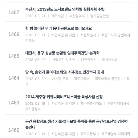
부산시, 2013년도 도시브랜드 연차별 실행계획 수립
1467
2013. 03. 21
|
계획수립
|
부산광역시
|
평가담당관실
한 뼘 늘어난 우리 동네 공원으로 놀러오세요
1466
2013. 03. 21
|
사업추진 및 지원
|
서울특별시
|
푸른도시국 공원녹지
정책과
대전시, 동구 성남동 순환형 임대주택건립 ‘본격화’
1465
2013. 03. 20
|
사업추진 및 지원
|
대전광역시
|
도시재생과
땅 속, 손쉽게 들여다보세요! 시추정보 민간까지 공개
1464
2013. 03. 20
|
시스템 구축
|
국토교통부
|
국토해양부 공간정보기획
과
2014 제주형 커뮤니티비즈니스마을 육성사업 선정
1463
2013. 03. 19
|
사업추진 및 지원
|
제주특별자치도
|
특별자치행정국
자치행정과
공간 융합정보 생성 기술·업무모델 특허를 통한 공간정보산업 경쟁력
높인다!
1462
2013. 03. 19
|
사업추진 및 지원
|
국토교통부
|
국토해양부 지적기획