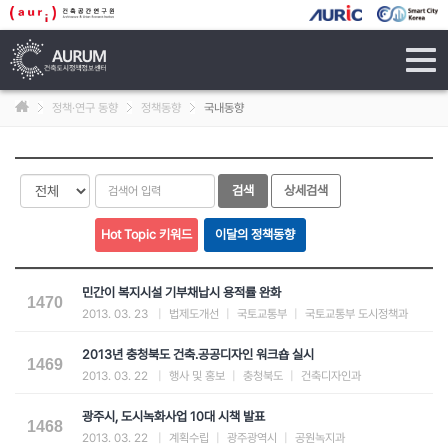
tog
navi
정책·연구 동향
정책동향
국내동향
민간이 복지시설 기부채납시 용적률 완화
1470
2013. 03. 23
|
법제도개선
|
국토교통부
|
국토교통부 도시정책과
2013년 충청북도 건축․공공디자인 워크숍 실시
1469
2013. 03. 22
|
행사 및 홍보
|
충청북도
|
건축디자인과
광주시, 도시녹화사업 10대 시책 발표
1468
2013. 03. 22
|
계획수립
|
광주광역시
|
공원녹지과