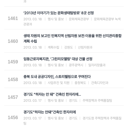
과
‘2013년 이야기가 있는 문화생태탐방로’ 8곳 선정
1461
2013. 03. 18
|
행사 및 홍보
|
문화체육관광부
|
문화체육관광부 녹색
관광과
생태 자원의 보고인 민북지역 산림자원 보전·이용을 위한 산지관리종합
1460
계획 수립
2013. 03. 18
|
계획수립
|
강원도
|
산림자원과
임동근로자복지관, ‘그린리모델링’ 대상 건물 선정
1459
2013. 03. 18
|
행사 및 홍보
|
광주광역시
|
일자리창출과
충북 도내 공공디자인, 스토리텔링으로 꾸며진다
1458
2013. 03. 18
|
사업추진 및 지원
|
충청북도
|
건축디자인과
경기도 “하자는 안 돼” 건축인 한자리에...
1457
2013. 03. 17
|
행사 및 홍보
|
경기도
|
주택정책과 주택품질팀
경기도“하자는 안돼”건축인 한자리에
1456
2013. 03. 17
|
행사 및 홍보
|
경기도
|
경기도청 주택정책과 주택품질
팀