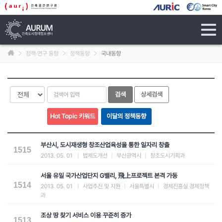
tog
navi
정책·연구 동향
정책동향
국내동향
부산시, 도시재생형 창조산업육성을 통한 일자리 창출
1515
2013. 05. 01
|
법제도개선
|
부산광역시
|
창조도시기획과
서울 유일 국가산업단지 G밸리, 飛上프로젝트 본격 가동
1514
2013. 05. 01
|
사업추진 및 지원
|
서울특별시
|
경제진흥실 경제정책
과
조상 땅 찾기 서비스 이용 꾸준히 증가
1513