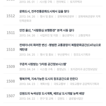
2013. 05. 01
|
시스템 구축
|
전라북도
|
토지주택과
문화도시, 전주전통문화도시에서 길을 찾다
1512
2013. 04. 26
|
행사 및 홍보
|
문화체육관광부
|
문화체육관광부 지역
민족문화과
안전 울산, “사람중심 보행환경” 본격 시동 걸다
1511
2013. 04. 26
|
사업추진 및 지원
|
울산광역시
|
교통정책과
컨테이너의 화려한 변신 -평범한 교통광장이 복합문화공간(CATs)으로
1510
재탄생
2013. 04. 25
|
행사 및 홍보
|
부산광역시
|
창조도시기획과
꾸준히 사랑받는 ‘3차원 공간정보시스템’
1509
2013. 04. 24
|
시스템 구축
|
충청남도
|
토지관리과 공간정보담당
행복주택, 지속가능한 도시의 창조공간으로 만든다
1508
2013. 04. 23
|
계획수립
|
국토교통부
|
국토교통부 공공택지기획과
강원도의 녹색성장 도시계획, 베트남 도시개발 능력 배양
1507
2013. 04. 22
|
연구 및 교육
|
강원도
|
글로벌사업단