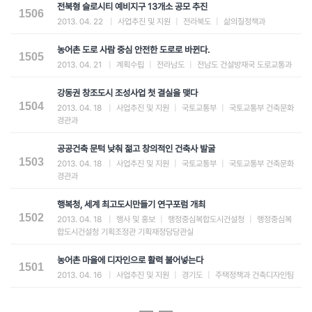
전북형 슬로시티 예비지구 13개소 공모 추진
1506
2013. 04. 22
|
사업추진 및 지원
|
전라북도
|
삶의질정책과
농어촌 도로 사람 중심 안전한 도로로 바뀐다.
1505
2013. 04. 21
|
계획수립
|
전라남도
|
전남도 건설방재국 도로교통과
강동권 창조도시 조성사업 첫 결실을 맺다
1504
2013. 04. 18
|
사업추진 및 지원
|
국토교통부
|
국토교통부 건축문화
경관과
공공건축 문턱 낮춰 젊고 창의적인 건축사 발굴
1503
2013. 04. 18
|
사업추진 및 지원
|
국토교통부
|
국토교통부 건축문화
경관과
행복청, 세계 최고도시만들기 연구포럼 개최
1502
2013. 04. 18
|
행사 및 홍보
|
행정중심복합도시건설청
|
행정중심복
합도시건설청 기획조정관 기획재정담당관실
농어촌 마을에 디자인으로 활력 불어넣는다
1501
2013. 04. 16
|
사업추진 및 지원
|
경기도
|
주택정책과 건축디자인팀