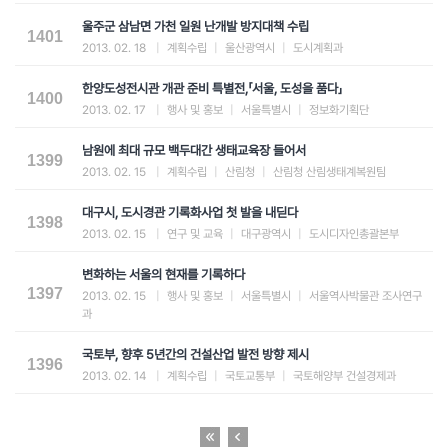
울주군 삼남면 가천 일원 난개발 방지대책 수립
1401
2013. 02. 18
|
계획수립
|
울산광역시
|
도시계획과
한양도성전시관 개관 준비 특별전,「서울, 도성을 품다」
1400
2013. 02. 17
|
행사 및 홍보
|
서울특별시
|
정보화기획단
남원에 최대 규모 백두대간 생태교육장 들어서
1399
2013. 02. 15
|
계획수립
|
산림청
|
산림청 산림생태계복원팀
대구시, 도시경관 기록화사업 첫 발을 내딛다
1398
2013. 02. 15
|
연구 및 교육
|
대구광역시
|
도시디자인총괄본부
변화하는 서울의 현재를 기록하다
1397
2013. 02. 15
|
행사 및 홍보
|
서울특별시
|
서울역사박물관 조사연구
과
국토부, 향후 5년간의 건설산업 발전 방향 제시
1396
2013. 02. 14
|
계획수립
|
국토교통부
|
국토해양부 건설경제과