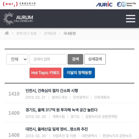
tog
navi
정책·연구 동향
정책동향
국내동향
인천시, 건축심의 절차 간소화 시행
1410
2013. 02. 21
|
법제도개선
|
인천광역시
|
건축계획과
경기도, 올해 317억 원 투자해 녹색 공간 늘린다
1409
2013. 02. 20
|
계획수립
|
경기도
|
공원녹지과 공원정책팀
대전시, 둘레산길 일제 정비…명소화 추진
1408
2013. 02. 20
|
사업추진 및 지원
|
대전광역시
|
환경녹지국 공원녹지