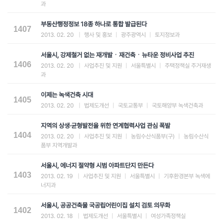
과
부동산행정정보 18종 하나로 통합 발급된다
1407
2013. 02. 20
|
행사 및 홍보
|
광주광역시
|
토지정보과
서울시, 강제철거 없는 재개발ㆍ재건축ㆍ뉴타운 정비사업 추진
1406
2013. 02. 20
|
사업추진 및 지원
|
서울특별시
|
주택정책실 주거재생
과
이제는 녹색건축 시대
1405
2013. 02. 20
|
법제도개선
|
국토교통부
|
국토해양부 녹색건축과
지역의 상생·균형발전을 위한 연계협력사업 관심 폭발
1404
2013. 02. 20
|
사업추진 및 지원
|
농림수산식품부(구)
|
농림수산식
품부 지역개발과
서울시, 에너지 절약형 시범 아파트단지 만든다
1403
2013. 02. 19
|
사업추진 및 지원
|
서울특별시
|
기후환경본부 녹색에
너지과
서울시, 공공건축물 국공립어린이집 설치 검토 의무화
1402
2013. 02. 18
|
법제도개선
|
서울특별시
|
여성가족정책실