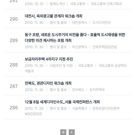
291
2010. 12. 01
|
법제도개선
|
국토교통부
|
국토교통부 건축기획과
대전시, 옥외광고물 관계자 워크숍 개최
290
2010. 11. 30
|
행사 및 홍보
|
대전광역시
|
도시디자인과
동구 초량, 새로운 도시주거의 비전을 품다 - 효율적 도시재생을 위한
289
다양한 의견 제시하는 포럼 개최
2010. 11. 30
|
행사 및 홍보
|
부산광역시
|
건축주택담당관실
보금자리주택 4차지구 지정 추진
288
2010. 11. 30
|
사업추진 및 지원
|
국토교통부
|
국토교통부 공공택지
개발과
전북도, 경관디자인 워크솝 개최
287
2010. 11. 30
|
행사 및 홍보
|
전라북도
|
토지주택과
12월 8일 세계디자인수도_서울 국제컨퍼런스 개최
286
2010. 11. 29
|
행사 및 홍보
|
서울특별시
|
문화관광디자인본부
WDC담당관