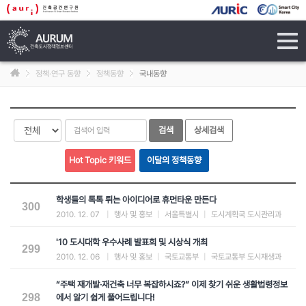
tog
navi
정책·연구 동향
정책동향
국내동향
학생들의 톡톡 튀는 아이디어로 휴먼타운 만든다
300
2010. 12. 07
|
행사 및 홍보
|
서울특별시
|
도시계획국 도시관리과
'10 도시대학 우수사례 발표회 및 시상식 개최
299
2010. 12. 06
|
행사 및 홍보
|
국토교통부
|
국토교통부 도시재생과
“주택 재개발·재건축 너무 복잡하시죠?” 이제 찾기 쉬운 생활법령정보
298
에서 알기 쉽게 풀어드립니다!