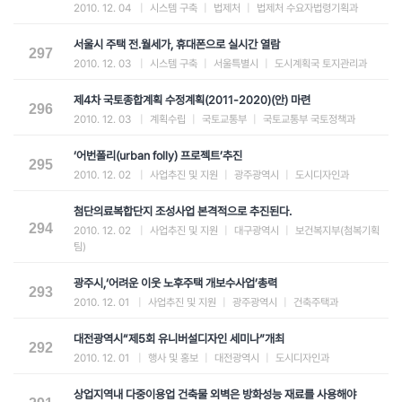
2010. 12. 04
|
시스템 구축
|
법제처
|
법제처 수요자법령기획과
서울시 주택 전.월세가, 휴대폰으로 실시간 열람
297
2010. 12. 03
|
시스템 구축
|
서울특별시
|
도시계획국 토지관리과
제4차 국토종합계획 수정계획(2011-2020)(안) 마련
296
2010. 12. 03
|
계획수립
|
국토교통부
|
국토교통부 국토정책과
‘어번폴리(urban folly) 프로젝트’추진
295
2010. 12. 02
|
사업추진 및 지원
|
광주광역시
|
도시디자인과
첨단의료복합단지 조성사업 본격적으로 추진된다.
294
2010. 12. 02
|
사업추진 및 지원
|
대구광역시
|
보건복지부(첨복기획
팀)
광주시,‘어려운 이웃 노후주택 개보수사업’총력
293
2010. 12. 01
|
사업추진 및 지원
|
광주광역시
|
건축주택과
대전광역시“제5회 유니버설디자인 세미나”개최
292
2010. 12. 01
|
행사 및 홍보
|
대전광역시
|
도시디자인과
상업지역내 다중이용업 건축물 외벽은 방화성능 재료를 사용해야