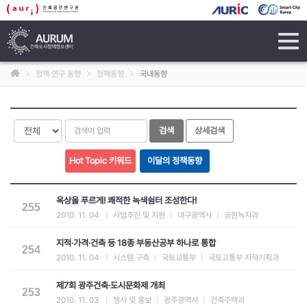
tog
navi
정책·연구 동향
정책동향
국내동향
옥상을 푸르게! 쾌적한 녹색쉼터 조성한다!
255
2010. 11. 04
|
사업추진 및 지원
|
대구광역시
|
공원녹지과
지적·가격·건축 등 18종 부동산공부 하나로 통합
254
2010. 11. 04
|
시스템 구축
|
국토교통부
|
국토교통부 지적기획과
제7회 광주건축·도시문화제 개최
253
2010. 11. 03
|
행사 및 홍보
|
광주광역시
|
건축주택과