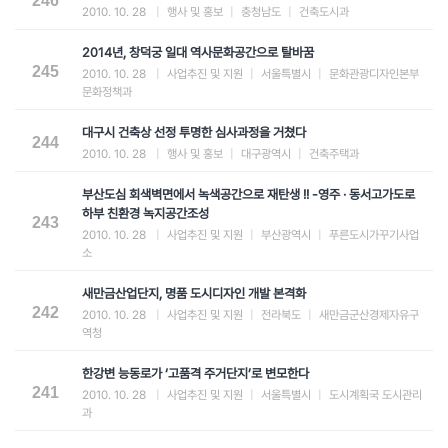
246
2010. 10. 28
|
행사 및 홍보
|
충청남도
|
건축도시과
2014년, 창덕궁 일대 역사문화공간으로 탈바꿈
245
2010. 10. 28
|
사업추진 및 지원
|
서울특별시
|
문화관광디자인본부
문화정책과
대구시 건축상 선정 투명한 심사과정을 거쳤다
244
2010. 10. 28
|
행사 및 홍보
|
대구광역시
|
건축주택과
부산도심 회색벽면에서 녹색공간으로 재탄생 !! -영주 · 동서고가도로
하부 친환경 녹지공간조성
243
2010. 10. 28
|
사업추진 및 지원
|
부산광역시
|
푸른도시가꾸기사업
소
새만금산업단지, 명품 도시디자인 개발 본격화
242
2010. 10. 28
|
사업추진 및 지원
|
전라북도
|
새만금군산경제자유구
역청
한강변 능동로가 ‘고품격 주거단지’로 변모한다
241
2010. 10. 28
|
사업추진 및 지원
|
서울특별시
|
도시계획국 도시관리
과