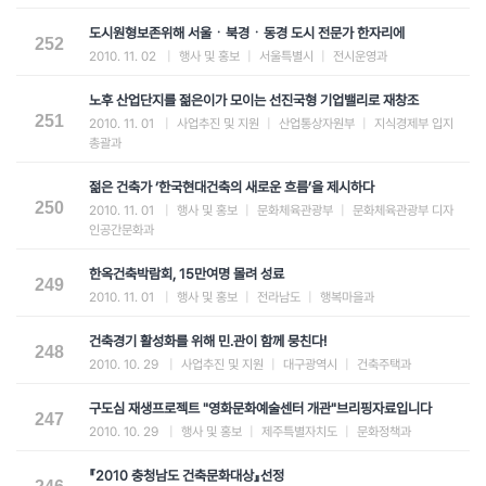
도시원형보존위해 서울ㆍ북경ㆍ동경 도시 전문가 한자리에
252
2010. 11. 02
|
행사 및 홍보
|
서울특별시
|
전시운영과
노후 산업단지를 젊은이가 모이는 선진국형 기업밸리로 재창조
251
2010. 11. 01
|
사업추진 및 지원
|
산업통상자원부
|
지식경제부 입지
총괄과
젊은 건축가 ‘한국현대건축의 새로운 흐름’을 제시하다
250
2010. 11. 01
|
행사 및 홍보
|
문화체육관광부
|
문화체육관광부 디자
인공간문화과
한옥건축박람회, 15만여명 몰려 성료
249
2010. 11. 01
|
행사 및 홍보
|
전라남도
|
행복마을과
건축경기 활성화를 위해 민․관이 함께 뭉친다!
248
2010. 10. 29
|
사업추진 및 지원
|
대구광역시
|
건축주택과
구도심 재생프로젝트 "영화문화예술센터 개관"브리핑자료입니다
247
2010. 10. 29
|
행사 및 홍보
|
제주특별자치도
|
문화정책과
『2010 충청남도 건축문화대상』선정