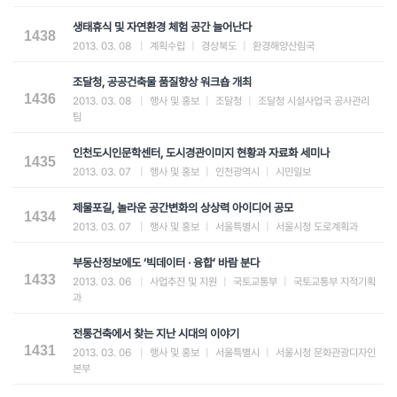
생태휴식 및 자연환경 체험 공간 늘어난다
1438
2013. 03. 08
|
계획수립
|
경상북도
|
환경해양산림국
조달청, 공공건축물 품질향상 워크숍 개최
1436
2013. 03. 08
|
행사 및 홍보
|
조달청
|
조달청 시설사업국 공사관리
팀
인천도시인문학센터, 도시경관이미지 현황과 자료화 세미나
1435
2013. 03. 07
|
행사 및 홍보
|
인천광역시
|
시민일보
제물포길, 놀라운 공간변화의 상상력 아이디어 공모
1434
2013. 03. 07
|
행사 및 홍보
|
서울특별시
|
서울시청 도로계획과
부동산정보에도 ‘빅데이터 · 융합’ 바람 분다
1433
2013. 03. 06
|
사업추진 및 지원
|
국토교통부
|
국토교통부 지적기획
과
전통건축에서 찾는 지난 시대의 이야기
1431
2013. 03. 06
|
행사 및 홍보
|
서울특별시
|
서울시청 문화관광디자인
본부