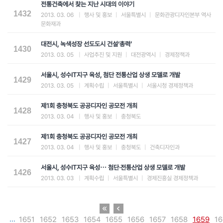
전통건축에서 찾는 지난 시대의 이야기
1432
2013. 03. 06
|
행사 및 홍보
|
서울특별시
|
문화관광디자인본부 역사
문화재과
대전시, 녹색성장 선도도시 건설‘총력’
1430
2013. 03. 05
|
사업추진 및 지원
|
대전광역시
|
경제정책과
서울시, 성수IT지구 육성, 첨단 전통산업 상생 모델로 개발
1429
2013. 03. 05
|
계획수립
|
서울특별시
|
서울시청 경제정책과
제1회 충청북도 공공디자인 공모전 개최
1428
2013. 03. 04
|
행사 및 홍보
|
충청북도
제1회 충청북도 공공디자인 공모전 개최
1427
2013. 03. 04
|
행사 및 홍보
|
충청북도
|
건축디자인과
서울시, 성수IT지구 육성⋯ 첨단·전통산업 상생 모델로 개발
1426
2013. 03. 03
|
계획수립
|
서울특별시
|
경제진흥실 경제정책과
...
1651
1652
1653
1654
1655
1656
1657
1658
1659
16