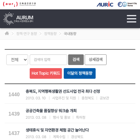
tog
navi
정책·연구 동향
정책동향
국내동향
충북도, 지역행복생활권 선도사업 전국 최다 선정
1440
2013. 03. 10
|
사업추진 및 지원
|
충청북도
|
공보관
공공건축물 품질향상 워크숍 개최
1439
2013. 03. 08
|
행사 및 홍보
|
특허청
생태휴식 및 자연환경 체험 공간 늘어난다
1437
2013. 03. 08
|
계획수립
|
경상북도