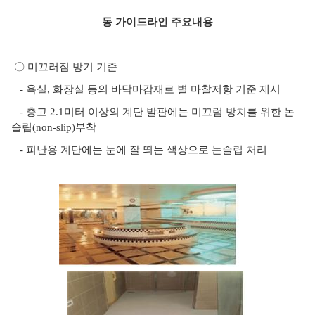
동 가이드라인 주요내용
〇
미끄러짐 방기 기준
-
욕실
,
화장실 등의 바닥마감재로 별 마찰저항 기준 제시
-
층고
2.1
미터 이상의 계단 발판에는 미끄럼 방치를 위한 논
슬립
(non-slip)
부착
-
피난용 계단에는 눈에 잘 띄는 색상으로 논슬립 처리