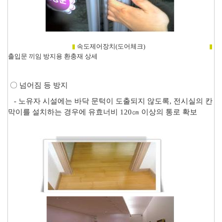
▮
속도제어장치(도어체크)
▮
출입문 끼임 방지용 환충재 상세
〇
넘어짐 등 방지
-
노유자 시설에는 바닥 문턱이 도출되지 않도록
,
전시실의 칸
막이를 설치하는 경우에 유효너비
120
㎝
이상의 통로 확보