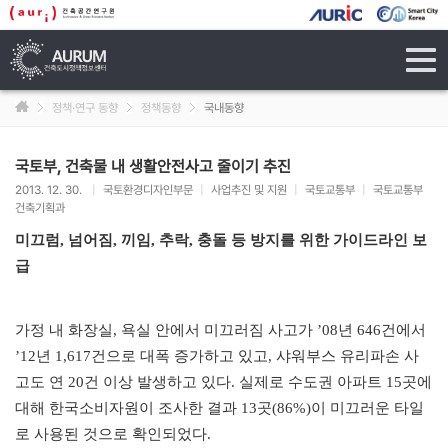
tog
navi
정책·연구 동향
정책동향
국내동향
국토부, 건축물 내 생활안전사고 줄이기 추진
2013. 12. 30.
|
국토환경디자인부문
|
사업추진 및 지원
|
국토교통부
|
국토교통부
건축기획과
미끄럼
,
넘어짐
,
끼임
,
추락
,
충돌 등 방지를 위한 가이드라인 보
급
가정 내 화장실
,
욕실 안에서 미끄러짐 사고가
’08
년
646
건에서
’12
년
1,617
건으로 대폭 증가하고 있고
,
샤워부스 유리파손 사
고도 연
20
건 이상 발생하고 있다
.
실제로 수도권 아파트
15
곳에
대해 한국소비자원이 조사한 결과
13
곳
(86%)
이 미끄러운 타일
로 사용된 것으로 확인되었다
.