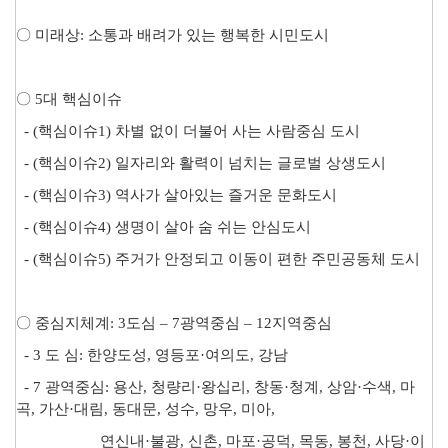
〇
미래상
:
소통과 배려가 있는 행복한 시민도시
〇
5
대 핵심이슈
- (
핵심이슈
1)
차별 없이 더불어 사는 사람중심 도시
- (
핵심이슈
2)
일자리와 활력이 넘치는 글로벌 상생도시
- (
핵심이슈
3)
역사가 살아있는 즐거운 문화도시
- (
핵심이슈
4)
생명이 살아 숨 쉬는 안심도시
- (
핵심이슈
5)
주거가 안정되고 이동이 편한 주민공동체 도시
〇
중심지체계
: 3
도심
–
7
광역중심
–
12
지역중심
- 3
도 심
:
한양도성
,
영등포
·
여의도
,
강남
- 7
광역중심
:
용산
,
청량리
·
왕십리
,
창동
·
청계
,
상암
·
수색
,
마
곡
,
가산
·
대림
,
동대문
,
성수
,
망우
,
미아
,
연신내
·
불광
,
신촌
,
마포
·
공덕
,
목동
,
봉천
,
사당
·
이