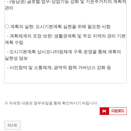
- (
동남권
)
글로벌 업무
·
상업기능 강화 및 기존주거지의 계획적
관리
〇
계획의 실현
:
도시기본계획 실현을 위해 필요한 사항
-
계획체계의 조정
·
보완
:
생활권계획 및 주요 지역의 관리 기본
계획 수립
-
도시기본계획 상시모니터링체계 구축
·
운영을 통해 계획의
실현성 담보
-
시민참여 및 소통체계
,
광역적 협력 거버넌스 강화 등
※ 자세한 내용은 첨부파일을 통해 확인하시기 바랍니다.
다운로드
리스트