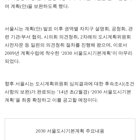
여 계획
(
안
)
을 보완하도록 했다
.
서울시는 계획
(
안
)
발표 이후 권역별 자치구 설명회
,
공청회
,
관
련 기관
/
부서 협의
,
시의회 의견청취
, 2
차례의 도시계획위원회
사전자문 등 일련의 의견청취 절차를 진행해 왔으며
,
이로서
2009
년 계획수립에 착수한
‘2030
서울도시기본계획
’
이 마무리
되었다
.
향후 서울시는 도시계획위원회 심의결과에 대한 후속조시
(
조건
사항의 보완
)
가 완료되는
’14
년 초
(2
월경
) ‘2030
서울도시기본
계획
’
을 최종 확정하고 이를 공고할 예정이다
.
2030
서울도시기본계획 주요내용