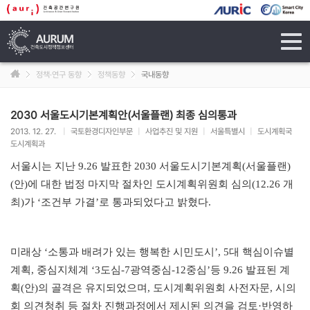
tog
navi
정책·연구 동향
정책동향
국내동향
2030 서울도시기본계획안(서울플랜) 최종 심의통과
2013. 12. 27.
|
국토환경디자인부문
|
사업추진 및 지원
|
서울특별시
|
도시계획국
도시계획과
서울시는 지난
9.26
발표한
2030
서울도시기본계획
(
서울플랜
)
(
안
)
에 대한 법정 마지막 절차인 도시계획위원회 심의
(12.26
개
최
)
가
‘
조건부 가결
’
로 통과되었다고 밝혔다
.
미래상
‘
소통과 배려가 있는 행복한 시민도시
’, 5
대 핵심이슈별
계획
,
중심지체계
‘3
도심
-7
광역중심
-12
중심
’
등
9.26
발표된 계
획
(
안
)
의 골격은 유지되었으며
,
도시계획위원회 사전자문
,
시의
회 의견청취 등 절차 진행과정에서 제시된 의견을 검토
·
반영하