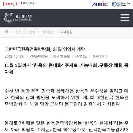
tog
navi
정책·연구 동향
정책동향
국내동향
대한민국한옥건축박람회, 31일 영암서 개막
2013. 10. 31.
|
건축문화부문
|
행사 및 홍보
|
전라남도
|
행복마을과
11월 5일까지 ‘한옥의 현대화’ 주제로 기능대회․구들장 체험 등
다채
수천 년 동안 우리 민족과 함께해온 한옥의 우수성을 알리고 미
래 한옥의 진화 방안을 모색하기 위한 ‘제3회 대한민국 한옥건
축박람회’가 31일 영암 군서면 동구림리 일원에서 개최된다.
올해로 3회째를 맞은 한옥건축박람회는 ‘한옥의 현대화’라는 주
제 아래 박람회 주제관, 한옥 하우징마켓, 전국한옥기능경기대