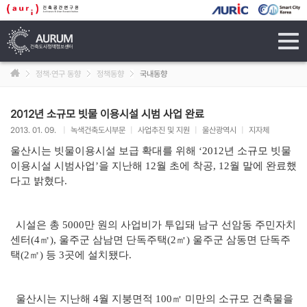
tog
navi
정책·연구 동향
정책동향
국내동향
2012년 소규모 빗물 이용시설 시범 사업 완료
2013. 01. 09.
|
녹색건축도시부문
|
사업추진 및 지원
|
울산광역시
|
지자체
울산시는 빗물이용시설 보급 확대를 위해 ‘2012년 소규모 빗물
이용시설 시범사업’을 지난해 12월 초에 착공, 12월 말에 완료했
다고 밝혔다.
시설은 총 5000만 원의 사업비가 투입돼 남구 선암동 주민자치
센터(4㎡), 울주군 삼남면 단독주택(2㎡) 울주군 삼동면 단독주
택(2㎡) 등 3곳에 설치됐다.
울산시는 지난해 4월 지붕면적 100㎡ 미만의 소규모 건축물을