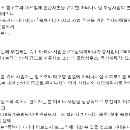
자료실
속초 청초호와 대포항에 민간자본을 유치한 마리나시설 조성사업이 본격
악마리나
표이사 김태제)와「속초 마리나시설 사업 추진을 위한 투자양해협약 체
도청에서
는다.
이번에 추진되는 속초 마리나 사업은 (주)설악마리나가 총사업비 90
 100척과
94척 규모로 계류시설 조성과 클럽하우스, 육상계류장, 
이를 위해 사업자는 청초호와 대포항 일원에 마리나시설 배후부지를 확
호는 내년
상반기 중으로 관계부처에 인가 신청서와 사업계획서를 각각
강원도와 속초시 관계자는 본 마리나 사업을 성공적으로 추진하여 
하고
018동계올림픽 배후관광도시」로 발전시켜 나감은 물론, 향후 속초
 왕래
 ‘동북아 마리나 허브도시’로 도약해 나갈 수 있을 것으로 기대된다