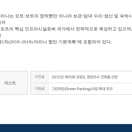
마리나는 요트·보트의 정박뿐만 아니라 보관·임대·수리·생산 및 숙박
레저
츠의 핵심 인프라시설로써 국가에서 전략적으로 육성하고 있으며, 속
의
1차(2010~2019) 마리나 항만 기본계획’에 포함되어 있다.
이전글
2012년 제15회 강원도 경관우수 건축물 선정
리스트
다음글
그린파킹(Green Parking)사업 확대 추진