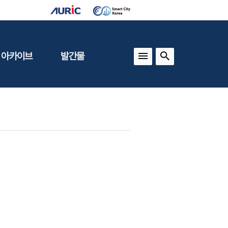
 아카이브
발간물
상
건축도시정책
동향
도
(APU)
보
건축도시연구
동향
기타 간행물
인포그래픽스