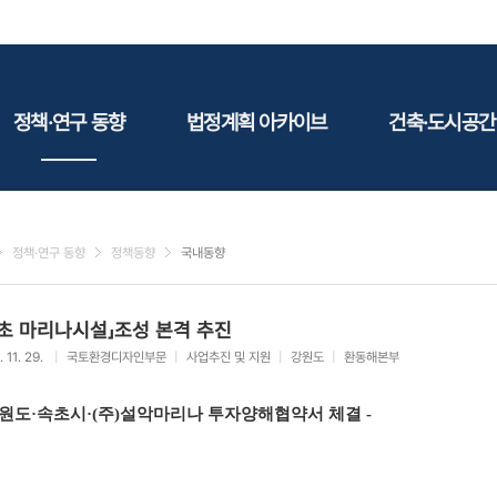
정책·연구 동향
법정계획 아카이브
건축·도시공간
정책동향
국토
건축
연구동향
도시
건축지
정책·연구 동향
정책동향
국내동향
건축/주택
테마정
건설
속초 마리나시설」조성 본격 추진
환경
. 11. 29.
|
국토환경디자인부문
|
사업추진 및 지원
|
강원도
|
환동해본부
에너지
관광
강원도·속초시·(주)설악마리나 투자양해협약서 체결 -
산림/농림/수산
문화
사회복지