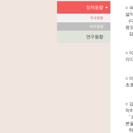
정책동향
○ 
설
국내동향
(대
해외동향
원
갖
연구동향
○ 
각각
○ 
초
○ 
처
「2
본을
하는