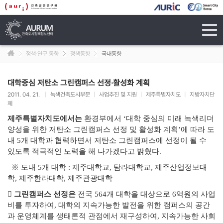
tog
navi
정책·연구 동향
정책동향
국내동향
대학중심 저탄소 그린캠퍼스 선정·활성화 계획
2011. 04. 21.
|
녹색건축도시부문
|
사업추진 및 지원
|
제주특별자치도
|
지방자치단
체
제주특별자치도에서는
환경부에서 ‘대학 중심의 미래 녹색리더
양성을 위한 저탄소 그린캠퍼스 선정 및 활성화 계획’에 따라
도
내 5개 대학과 협력하면서 저탄소 그린캠퍼스에 선정이 될 수
있도록 적극적인 노력을 해 나가겠다고 밝혔다.
※ 도내 5개 대학 : 제주대학교, 탐라대학교, 제주산업정보대
학, 제주한라대학, 제주관광대학
󰏚
그린캠퍼스 선정은
전국 564개 대학을 대상으로 6억원의 사업
비를
투자하여, 대학의 지속가능한 발전을 위한 캠퍼스의 공간
과
운영체계를 생태론적 관점에서 재구성하여, 지속가능한 사회