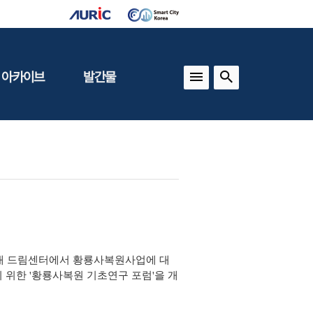
 아카이브
발간물
상
건축도시정책
동향
도
(APU)
보
건축도시연구
동향
기타 간행물
인포그래픽스
 내 드림센터에서 황룡사복원사업에 대
위한 '황룡사복원 기초연구 포럼'을 개