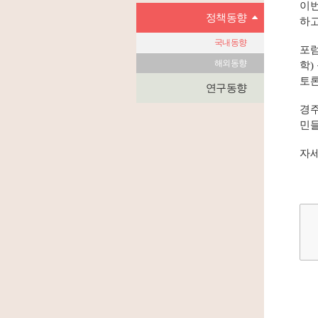
이번
정책동향
하고
국내동향
포럼
해외동향
학)
토론
연구동향
경주
민들
자세