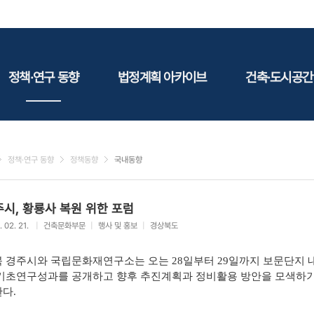
정책·연구 동향
법정계획 아카이브
건축·도시공간
정책동향
국토
건축
연구동향
도시
건축지
정책·연구 동향
정책동향
국내동향
건축/주택
테마정
건설
시, 황룡사 복원 위한 포럼
환경
. 02. 21.
|
건축문화부문
|
행사 및 홍보
|
경상북도
에너지
관광
 경주시와 국립문화재연구소는 오는 28일부터 29일까지 보문단지
산림/농림/수산
기초연구성과를 공개하고 향후 추진계획과 정비활용 방안을 모색하기 
다.
문화
사회복지