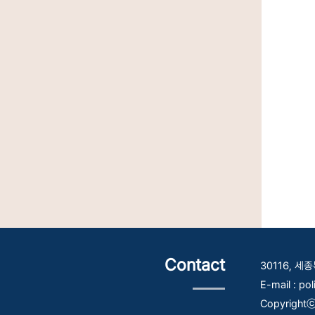
Contact
30116, 
E-mail : po
Copyrightⓒ 