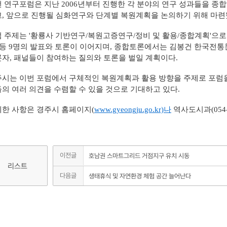
 연구포럼은 지난 2006년부터 진행한 각 분야의 연구 성과들을 종
자료실
, 앞으로 진행될 심화연구와 단계별 복원계획을 논의하기 위해 마련
 주제는 '황룡사 기반연구/복원고증연구/정비 및 활용/종합계획'으
 등 9명의 발표와 토론이 이어지며, 종합토론에서는 김봉건 한국전
자, 패널들이 참여하는 질의와 토론을 벌일 계획이다.
시는 이번 포럼에서 구체적인 복원계획과 활용 방향을 주제로 포럼
의 여러 의견을 수렴할 수 있을 것으로 기대하고 있다.
한 사항은 경주시 홈페이지(
www.gyeongju.go.kr)나
역사도시과(054-
이전글
호남권 스마트그리드 거점지구 유치 시동
리스트
다음글
생태휴식 및 자연환경 체험 공간 늘어난다