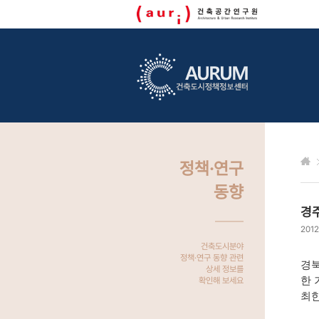
정책·연구
동향
경주
2012
건축도시분야
정책·연구 동향 관련
경북
상세 정보를
한 
확인해 보세요
최한