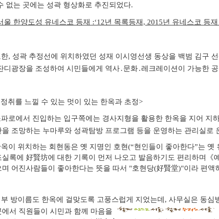
수 없는 곳에는 성곽 형상화로 추진되었다.
서울 한양도성 유네스코 등재 :‘12년 목록등재, 2015년 유네스코 등재
또한, 성곽 추정선에 위치하였던 성재 이시영선생 동상을 백범 김구 
잔디광장을 조성하여 시민들에게 역사․문화․레크레이션이 가능한 공
 정취를 느낄 수 있는 멋이 있는 한옥과 초정
>
파로에서 진입하는 입구쪽에는 경사지형을 활용한 한옥을 지어 지하
산을 조망하는 누마루와
성곽탐방 프로그램 등을 운영하는 관리실로 
옥이 위치하는 회현동은 옛 지명인 호현(“현인들이 좋아한다”는 옛
조실록에 好賢坊에
대한 기록이 먼저 나오고 발음하기도 편리하며《예기
며 어진사람들이 좋아한다는 뜻을 따서 "호현당(好賢堂)"이라 편액
부 방이름도 한옥에 걸맞도록 고풍스럽게 지었는데,
사무실은
동심방
에서 직원들이 시민과 함께 마음을