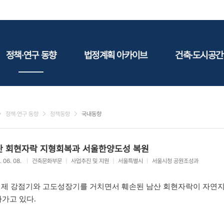
정책·연구 동향
법정계획 아카이브
건축·도시공간
정책동향
국토
건축
연구동향
도시
건축지
정책·연구 동향
정책동향
국내동향
건축/주택
테마정
건설
산 회현자락 지형회복과 서울한양도성 복원
환경
. 06. 08.
|
건축문화부문
|
사업추진 및 지원
|
서울특별시
|
서울시청 공원조성과
에너지
관광
제 강점기와 고도성장기를 거치면서 훼손된 남산 회현자락이 자연
산림/농림/수산
가고 있다.
문화
사회복지