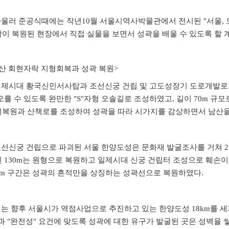
울러 준공식때에는 작년10월 서울시역사박물관에서 전시된 "서울, 
이 복원된 현장에서 직접 실물을 보면서 성곽을 배울 수 있도록 할 
산 회현자락 지형회복과 성곽 복원>
일제시대 황국신민서사탑과 조선신궁 건립 및 고도성장기 도로개발로
오를 수 있도록 완만한
"S"자형 오솔길로 조성하였고, 길이 70m 규
복원과 산책로를 조성하여 성곽을 따라 시가지를 감상하면서 남산을 
조선신궁 건립으로 파괴된 서울 한양도성은 문화재 발굴조사를 거쳐 2
 130m는 원형으로
복원하고 일제시대 신궁 건립터 조성으로 훼손이
9m 구간은 성곽의 흔적만을 상징하는 성곽선으로 복원하였다.
이는 향후 서울시가 역점사업으로 추진하고 있는 한양도성 18km를 
과 "완전성" 요건에 맞도록 성곽에 대한 유구가 발굴된 곳은 성벽을 