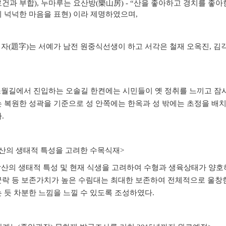
건과 부합),
누마루는 요산방(樂山房)
-
“
산을 좋아하고 경치를 좋아
 넉넉한 마음을 표현)
이라 제명하였으며,
자(題字)는 서예가 남전 원중식선생이 하고 서각은 철재 오옥진, 김
월길에서 진입하는 오솔길 한켠에는 시민들이 옛 정취를 느끼고 잠
는 복원한 성곽을 기준으로
성 안쪽에는 한옥과 성 밖에는 초정을 배
.
산의 생태적 특성을 고려한 수목식재>
산의 생태적 특성 및 현재 식생을 고려하여 수형과 생육상태가 양
락 등 보존가치가 높은
수림대는 최대한 보존하여 전체적으로 울창
 듯 차분한 느낌을 느낄 수 있도록 조성하였다.