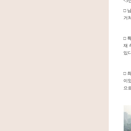
<3
□ 
거쳐
□ 
재
있다
□
최
이었
으로