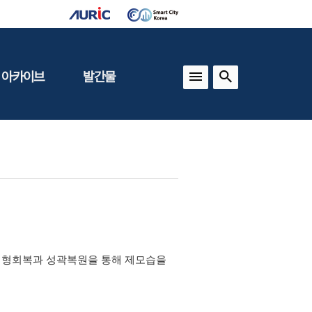
 아카이브
발간물
상
건축도시정책
동향
도
(APU)
보
건축도시연구
동향
기타 간행물
인포그래픽스
지형회복과 성곽복원을 통해 제모습을