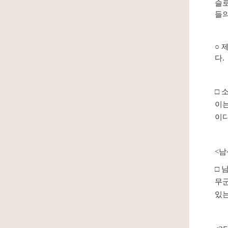
슬로
들의
○
제
다.
□
소
이
이다
<남
□
남
무군
있는