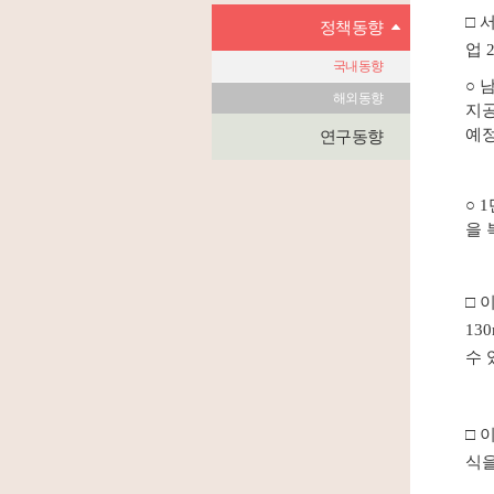
□ 
정책동향
업 
국내동향
○
남
해외동향
지공
예정
연구동향
○
1
을 
□
이
13
수 
□
식을