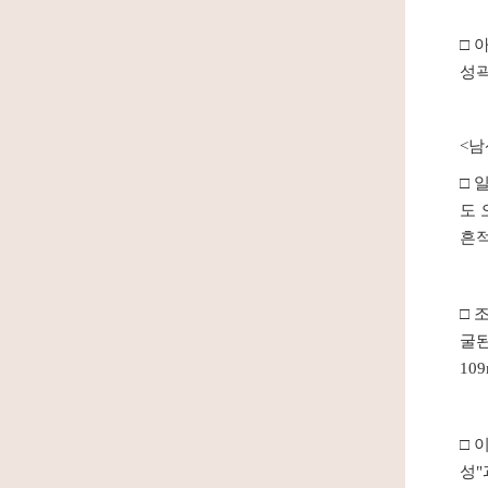
□
아
성곽
<남
□
도 
흔적
□ 
굴된
10
□ 
성"