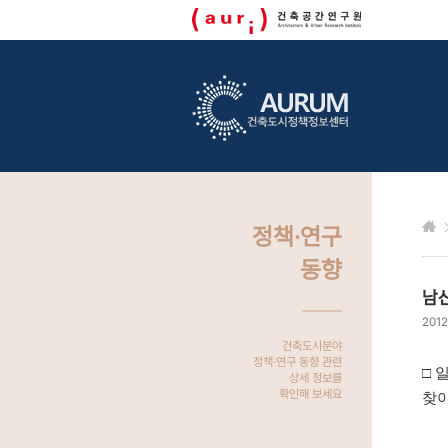
정책·연구
동향
남
2012
건축도시분야
정책·연구 동향 관련
□
일
상세 정보를
확인해 보세요
찾아