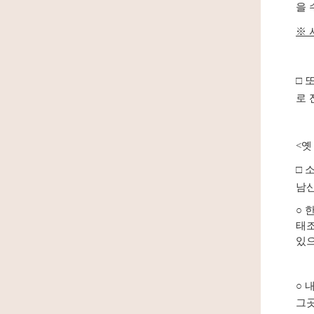
을 
※ 
□ 
로 
<옛
□
소
남
○
한
태
있으
○
내
그곳