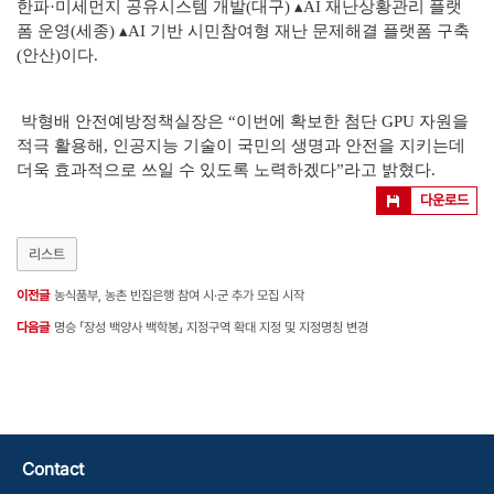
한파·미세먼지 공유시스템 개발(대구) ▴AI 재난상황관리 플랫
폼 운영(세종) ▴AI 기반 시민참여형 재난 문제해결 플랫폼 구축
(안산)이다.
박형배 안전예방정책실장은 “이번에 확보한 첨단 GPU 자원을
적극 활용해, 인공지능 기술이 국민의 생명과 안전을 지키는데
더욱 효과적으로 쓰일 수 있도록 노력하겠다”라고 밝혔다.
다운로드
리스트
이전글
농식품부, 농촌 빈집은행 참여 시·군 추가 모집 시작
다음글
명승 「장성 백양사 백학봉」 지정구역 확대 지정 및 지정명칭 변경
Contact