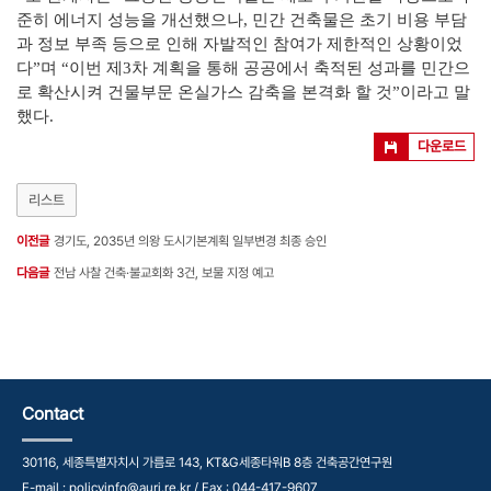
준히 에너지 성능을 개선했으나, 민간 건축물은 초기 비용 부담
과 정보 부족 등으로 인해 자발적인 참여가 제한적인 상황이었
다”며 “이번 제3차 계획을 통해 공공에서 축적된 성과를 민간으
로 확산시켜 건물부문 온실가스 감축을 본격화 할 것”이라고 말
했다.
다운로드
리스트
이전글
경기도, 2035년 의왕 도시기본계획 일부변경 최종 승인
다음글
전남 사찰 건축·불교회화 3건, 보물 지정 예고
Contact
30116, 세종특별자치시 가름로 143, KT&G세종타워B 8층 건축공간연구원
E-mail : policyinfo@auri.re.kr / Fax : 044-417-9607