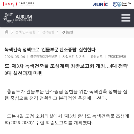
tog
navi
정책·연구 동향
정책동향
국내동향
녹색건축 정책으로 ‘건물부문 탄소중립’ 실현한다
2026. 05. 04
|
국토환경디자인부문
|
사업추진 및 지원
|
충청남도
|
건축디자인과
도, 제3차 녹색건축물 조성계획 최종보고회 개최…4대 전략
8대 실천과제 마련
충남도가 건물부문 탄소중립 실현을 위한 녹색건축 정책을 실
행 중심으로 전격 전환하고 본격적인 추진에 나선다.
도는 4일 도청 소회의실에서 ‘제3차 충남도 녹색건축물 조성계
획(2026-2030)’ 수립 최종보고회를 개최했다.