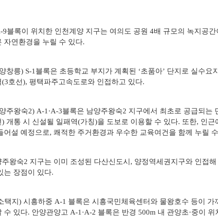
A-9블록이 위치한 인천계양 지구는 여의도 공원 4배 규모의 녹지공
 자연환경을 누릴 수 있다.
양창릉) S-1블록은 초등학교 부지가 계획된 ‘초품아’ 단지로 실수요
(3호선), 평택파주고속도로와 인접하고 있다.
양주왕숙2) A-1·A-3블록은 남양주왕숙2 지구에서 최초로 공급되는
) 개통 시 신설될 일패역(가칭)을 도보로 이용할 수 있다. 또한, 
들어설 예정으로, 쾌적한 주거환경과 우수한 교육여건을 함께 누릴 수
주왕숙2 지구는 이미 조성된 다산신도시, 양정역세권지구와 인접해 
있는 장점이 있다.
소택지) 시흥하중 A-1 블록은 시흥국민체육센터와 물왕호수 등이 가
 수 있다. 안양관양고 A-1·A-2 블록은 반경 500m 내 관양초·중