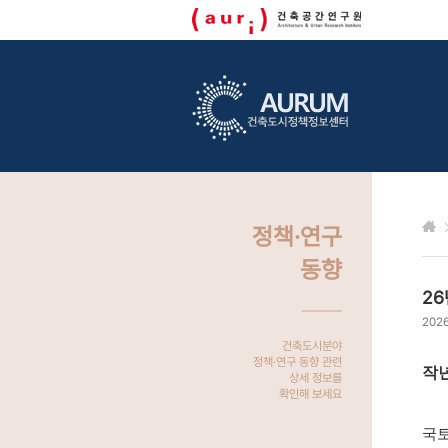
정책·연구
동향
26
2026
건축도시분야
정책·연구 동향 관련
작년
상세 정보를
확인해 보세요
국토