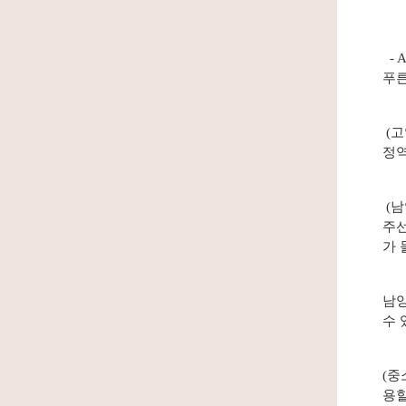
- 
푸른
(고
정역
(남
주선
가 
남양
수 
(중
용할