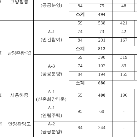
H
고양창릉
(
공공분양
)
84
75
48
소계
494
59
538
421
74
73
42
A-1
(
민간참여
)
84
201
167
소계
812
H
남양주왕숙
2
59
390
319
74
102
83
A-3
(
공공분양
)
84
194
155
소계
686
A-1
H
시흥하중
55
400
196
(
신혼희망타운
)
A-1
95
60
-
(
연립주택
)
H
안양관양고
A-2
84
344
-
(
공공분양
)