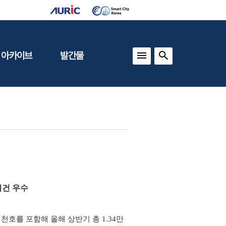
 아카이브
발간물
상
건축도시정책
동향
도
(APU)
보
건축도시연구
동향
기타 간행물
인포그래픽스
여건 우수
천호를 포함해 올해 상반기 총 1.34만