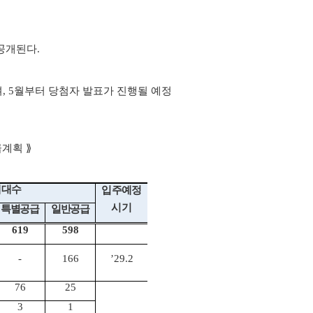
공개된다.
며, 5월부터 당첨자 발표가 진행될 예정
급계획 ⟫
세대수
입주예정
시기
특별공급
일반공급
619
598
-
166
’29.2
76
25
3
1