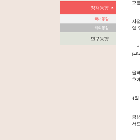
호를
정책동향
국내동향
사업
해외동향
일 
연구동향
* 
(4
올해
호에
4월
금년
서도