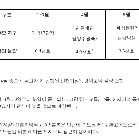
구분
1~3
월
4
월
5
월
화성동탄
2
인천계양
주요 지구
마곡
17
단지
성남낙생
남양주왕숙
2
*
분양 물량
0.4
천호
3.5
천호
4.0
천호
4월 중순에 공고가 기 진행된 인천가정2, 평택고덕 물량 포함
, 4월 30일부터 분양이 공고되는 3.1천호는 교통, 교육, 단지시설
요자의 관심이 높을 것으로 예상된다.
천계양) 신혼희망타운 A-9블록은 인근에 수도권 제1순환고속도로와
수도권을 비롯해 다른 도시로의 접근이 용이하다.