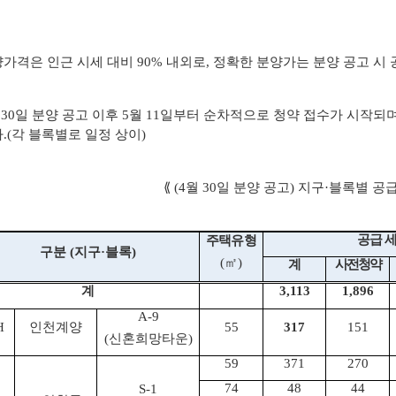
가격은 인근 시세 대비 90% 내외로, 정확한 분양가는 분양 공고 시 
 30일 분양 공고 이후 5월 11일부터 순차적으로 청약 접수가 시작되
.(각 블록별로 일정 상이)
⟪ (4월 30일 분양 공고) 지구·블록별 공
공급 
주택유형
구분
(
지구
·
블록
)
(
㎡
)
계
사전청약
계
3,113
1,896
A-9
H
인천계양
55
317
151
(
신혼희망타운
)
59
371
270
74
48
44
S-1