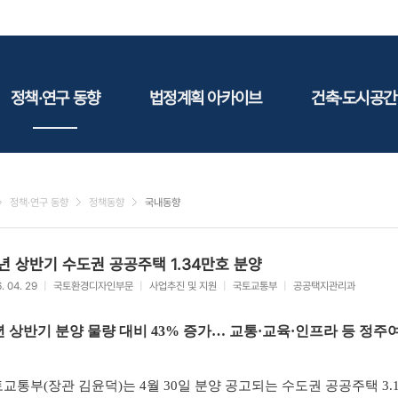
정책·연구 동향
법정계획 아카이브
건축·도시공간
정책동향
국토
건축
연구동향
도시
건축지
정책·연구 동향
정책동향
국내동향
건축/주택
테마정
건설
년 상반기 수도권 공공주택 1.34만호 분양
환경
. 04. 29
|
국토환경디자인부문
|
사업추진 및 지원
|
국토교통부
|
공공택지관리과
에너지
관광
 상반기 분양 물량 대비 43% 증가… 교통·교육·인프라 등 정주
산림/농림/수산
문화
교통부(장관 김윤덕)는 4월 30일 분양 공고되는 수도권 공공주택 3.1
사회복지