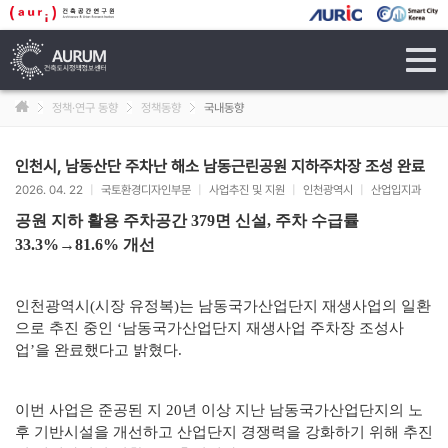
tog
navi
정책·연구 동향
정책동향
국내동향
인천시, 남동산단 주차난 해소 남동근린공원 지하주차장 조성 완료
2026. 04. 22
|
국토환경디자인부문
|
사업추진 및 지원
|
인천광역시
|
산업입지과
공원 지하 활용 주차공간 379면 신설, 주차 수급률
33.3%→81.6% 개선
인천광역시(시장 유정복)는 남동국가산업단지 재생사업의 일환
으로 추진 중인 ‘남동국가산업단지 재생사업 주차장 조성사
업’을 완료했다고 밝혔다.
이번 사업은 준공된 지 20년 이상 지난 남동국가산업단지의 노
후 기반시설을 개선하고 산업단지 경쟁력을 강화하기 위해 추진