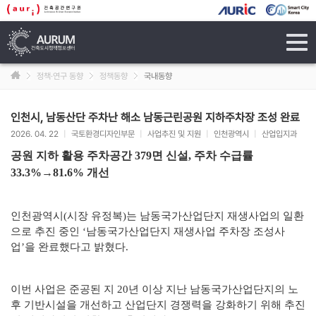
tog
navi
정책·연구 동향
정책동향
국내동향
인천시, 남동산단 주차난 해소 남동근린공원 지하주차장 조성 완료
2026. 04. 22
|
국토환경디자인부문
|
사업추진 및 지원
|
인천광역시
|
산업입지과
공원 지하 활용 주차공간 379면 신설, 주차 수급률
33.3%→81.6% 개선
인천광역시(시장 유정복)는 남동국가산업단지 재생사업의 일환
으로 추진 중인 ‘남동국가산업단지 재생사업 주차장 조성사
업’을 완료했다고 밝혔다.
이번 사업은 준공된 지 20년 이상 지난 남동국가산업단지의 노
후 기반시설을 개선하고 산업단지 경쟁력을 강화하기 위해 추진