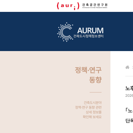
정책·연구
동향
노
2026
건축도시분야
정책·연구 동향 관련
｢노
상세 정보를
확인해 보세요
단독