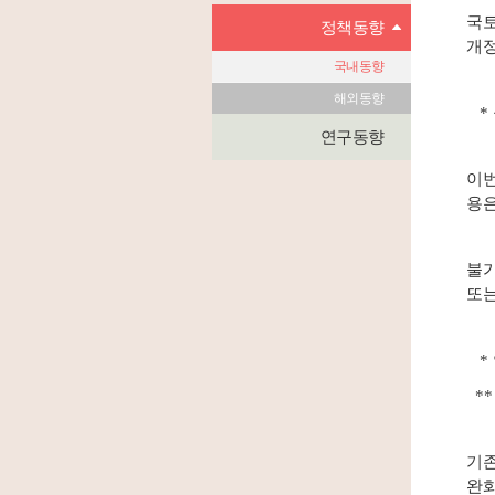
국토
정책동향
개정
국내동향
해외동향
* 
연구동향
이번
용은
불가
또는
* 
**
기존
완화