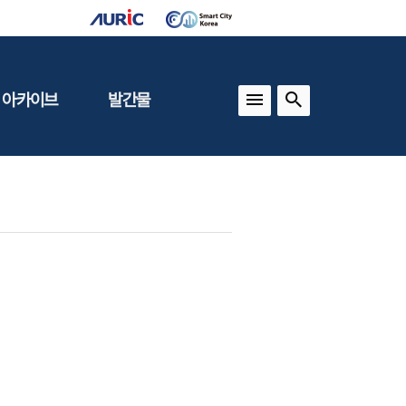
 아카이브
발간물
상
건축도시정책
동향
도
(APU)
보
건축도시연구
동향
기타 간행물
인포그래픽스