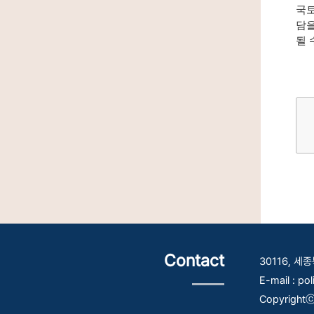
국토
담을
될 
Contact
30116, 
E-mail : po
Copyrightⓒ 