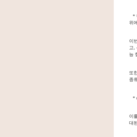
* 
위에
이번
고,
능 
또한
종류
* 
이를
대된