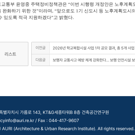
교통부 윤영중 주택정비정책관은 “이번 시행령 개정안은 노후계획도
 완화하기 위한 것”이라며, “앞으로도 1기 신도시 등 노후계획도시
수 있도록 적극 지원하겠다”고 밝혔다.
이전글
2026년 학교복합시설 사업 1차 공모 결과, 총 5개 사업
리스트
다음글
보행자 교통사고 예방 체계 강화한다… 보행 안전시설 보
세종특별자치시 가름로 143, KT&G세종타워B 8층 건축공간연구원
licyinfo@auri.re.kr / Fax : 044-417-9607
AURI (Architecture & Urban Research Institute). All rights reserved.