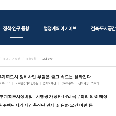
정책·연구 동향
법정계획 아카이브
건축·도시공간
정책동향
국토
건축
연구동향
도시
건축지
정책·연구 동향
정책동향
국내동향
건축/주택
테마정
건설
후계획도시 정비사업 부담은 줄고 속도는 빨라진다
환경
. 04. 14
|
국토환경디자인부문
|
법제도개선
|
국토교통부
|
신도시정비기획과
에너지
관광
후계획도시정비법｣ 시행령 개정안 14일 국무회의 의결 예정
산림/농림/수산
 주택단지의 재건축진단 면제 및 완화 요건 마련 등
문화
사회복지