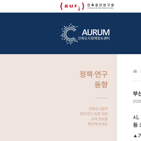
정책·연구
동향
부산
2026
건축도시분야
정책·연구 동향 관련
시,
상세 정보를
확인해 보세요
등 
▲기