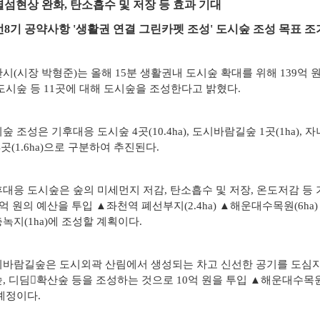
섬현상 완화, 탄소흡수 및 저장 등 효과 기대
자료실
8기 공약사항 '생활권 연결 그린카펫 조성' 도시숲 조성 목표 조
시(시장 박형준)는 올해 15분 생활권내 도시숲 확대를 위해 139억
도시숲 등 11곳에 대해 도시숲을 조성한다고 밝혔다.
숲 조성은 기후대응 도시숲 4곳(10.4ha), 도시바람길숲 1곳(1ha), 자
4곳(1.6ha)으로 구분하여 추진된다.
대응 도시숲은 숲의 미세먼지 저감, 탄소흡수 및 저장, 온도저감 등
0억 원의 예산을 투입 ▲좌천역 폐선부지(2.4ha) ▲해운대수목원(6ha)
녹지(1ha)에 조성할 계획이다.
바람길숲은 도시외곽 산림에서 생성되는 차고 신선한 공기를 도심지
, 디딤확산숲 등을 조성하는 것으로 10억 원을 투입 ▲해운대수목원
예정이다.