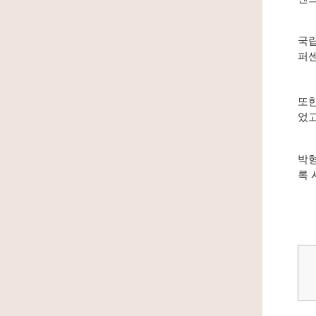
국립
퍼센
또한
었고
박형
록 