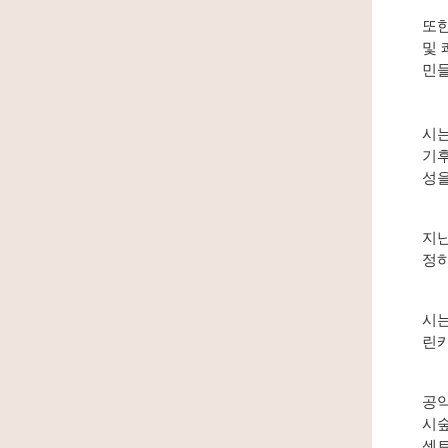
또한
및 
민들
시는
기후
성을
지난
정하
시는
린카
공약
시숲
센트