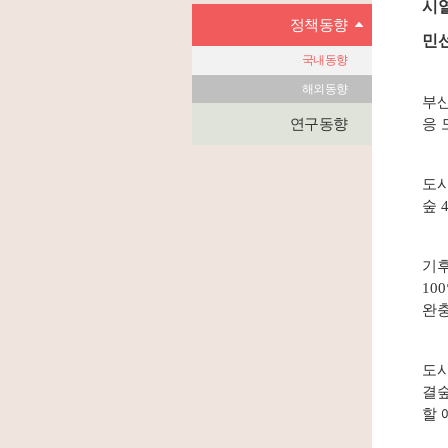
시열
정책동향
민선
국내동향
해외동향
부산
연구동향
응 
도시
숲 
기후
10
완충
도시
결숲
할 