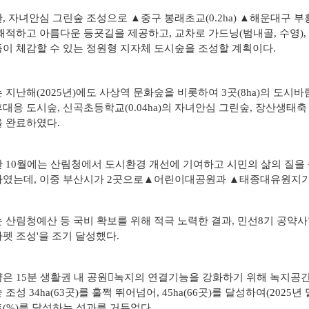
, 자녀안심 그린숲 조성으로 ▲중구 봉래초교(0.2ha) ▲해운대구 부흥
쾌적하고 아름다운 등굣길을 제공하고, 교차로 가드닝(범내골, 수영), 공항
이 체감할 수 있는 정원형 지자체 도시숲을 조성할 계획이다.
 지난해(2025년)에도 사상역 문화숲을 비롯하여 3곳(8ha)의 도시바
대응 도시숲, 신곡초등학교(0.04ha)의 자녀안심 그린숲, 장산생태축 복
 완료하였다.
 10월에는 산림청에서 도시환경 개선에 기여하고 시민의 삶의 질을 높이
였는데, 이중 부산시가 2곳으로▲어린이대공원과 ▲태종대유원지가
 산림청예산 등 국비 확보를 위해 적극 노력한 결과, 민선8기 공약사항(
펫 조성'을 조기 달성했다.
은 15분 생활권 내 공원녹지의 연결기능을 강화하기 위해 녹지공
 조성 34ha(63곳)를 훌쩍 뛰어넘어, 45ha(66곳)를 달성하여(2025년
(%)를 달성하는 성과를 거두었다.