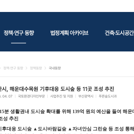
정책·연구 동향
법정계획 아카이브
건축·도시공간
정책동향
국토
건축
연구동향
도시
건축지
정책·연구 동향
정책동향
국내동향
건축/주택
테마정
건설
시, 해운대수목원 기후대응 도시숲 등 11곳 조성 추진
환경
. 04. 07
|
국토환경디자인부문
|
사업추진 및 지원
|
부산광역시
|
푸른숲도시과
에너지
관광
 15분 생활권내 도시숲 확대를 위해 139억 원의 예산을 들여 해
산림/농림/수산
조성 추진
문화
후대응 도시숲 ▲도시바람길숲 ▲자녀안심 그린숲 등 조성 통해 
사회복지