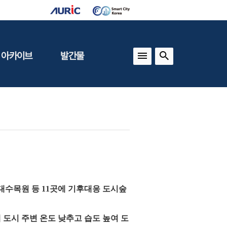
 아카이브
발간물
상
건축도시정책
동향
도
(APU)
보
건축도시연구
동향
기타 간행물
인포그래픽스
운대수목원 등 11곳에 기후대응 도시숲
도시 주변 온도 낮추고 습도 높여 도