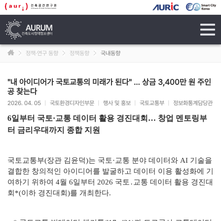
tog
navi
정책·연구 동향
정책동향
국내동향
"내 아이디어가 국토교통의 미래가 된다" … 상금 3,400만 원 주인
공 찾는다
2026. 04. 05
|
국토환경디자인부문
|
행사 및 홍보
|
국토교통부
|
정보화통계담당관
6일부터 국토·교통 데이터 활용 경진대회… 창업 멘토링부
터 금리우대까지 종합 지원
국토교통부(장관 김윤덕)는 국토·교통 분야 데이터와 AI 기술을
결합한 창의적인 아이디어를 발굴하고 데이터 이용 활성화에 기
여하기 위하여 4월 6일부터 2026 국토․교통 데이터 활용 경진대
회*(이하 경진대회)를 개최한다.