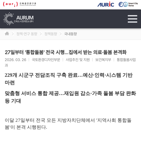
tog
navi
정책·연구 동향
정책동향
국내동향
27일부터 '통합돌봄' 전국 시행…집에서 받는 의료·돌봄 본격화
2026. 03. 26
|
국토환경디자인부문
|
사업추진 및 지원
|
보건복지부
|
통합돌봄사업
과
229개 시군구 전담조직 구축 완료…예산·인력·시스템 기반
마련
맞춤형 서비스 통합 제공…재입원 감소·가족 돌봄 부담 완화
등 기대
이달 27일부터 전국 모든 지방자치단체에서 '지역사회 통합돌
봄'이 본격 시행된다.