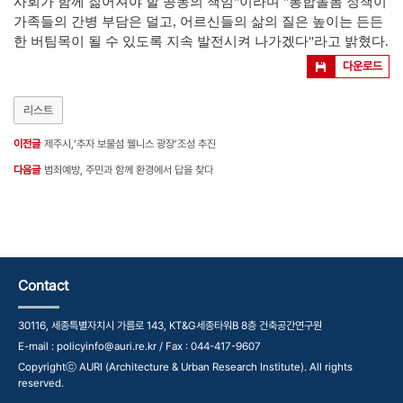
사회가 함께 짊어져야 할 공동의 책임"이라며 "통합돌봄 정책이
가족들의 간병 부담은 덜고, 어르신들의 삶의 질은 높이는 든든
한 버팀목이 될 수 있도록 지속 발전시켜 나가겠다"라고 밝혔다.
다운로드
리스트
이전글
제주시,‘추자 보물섬 웰니스 광장’조성 추진
다음글
범죄예방, 주민과 함께 환경에서 답을 찾다
Contact
30116, 세종특별자치시 가름로 143, KT&G세종타워B 8층 건축공간연구원
E-mail : policyinfo@auri.re.kr / Fax : 044-417-9607
Copyrightⓒ AURI (Architecture & Urban Research Institute). All rights
reserved.