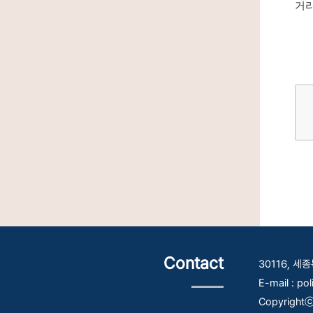
거리
Contact
30116, 
E-mail : po
Copyrightⓒ 