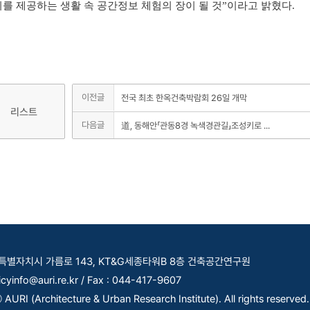
를 제공하는 생활 속 공간정보 체험의 장이 될 것”이라고 밝혔다.
이전글
전국 최초 한옥건축박람회 26일 개막
리스트
다음글
道, 동해안「관동8경 녹색경관길」조성키로 ...
세종특별자치시 가름로 143, KT&G세종타워B 8층 건축공간연구원
licyinfo@auri.re.kr / Fax : 044-417-9607
AURI (Architecture & Urban Research Institute). All rights reserved.