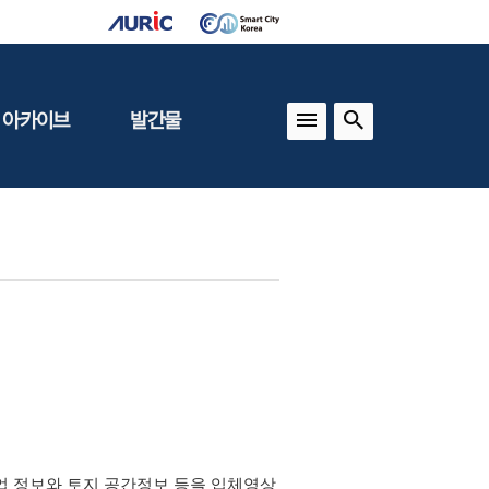
 아카이브
발간물
상
건축도시정책
동향
도
(APU)
보
건축도시연구
동향
기타 간행물
인포그래픽스
업 정보와 토지 공간정보 등을 입체영상