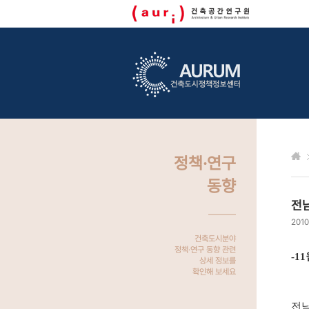
정책·연구
동향
전
2010
건축도시분야
정책·연구 동향 관련
-1
상세 정보를
확인해 보세요
전남