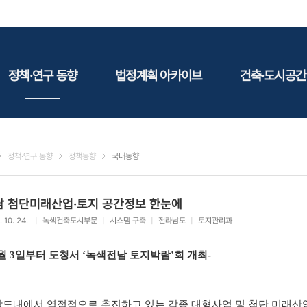
정책·연구 동향
법정계획 아카이브
건축·도시공간
정책동향
국토
건축
연구동향
도시
건축지
정책·연구 동향
정책동향
국내동향
건축/주택
테마정
건설
남 첨단미래산업·토지 공간정보 한눈에
환경
. 10. 24.
|
녹색건축도시부문
|
시스템 구축
|
전라남도
|
토지관리과
에너지
관광
1월 3일부터 도청서 ‘녹색전남 토지박람’회 개최-
산림/농림/수산
문화
도내에서 역점적으로 추진하고 있는 각종 대형사업 및 첨단 미래산
사회복지