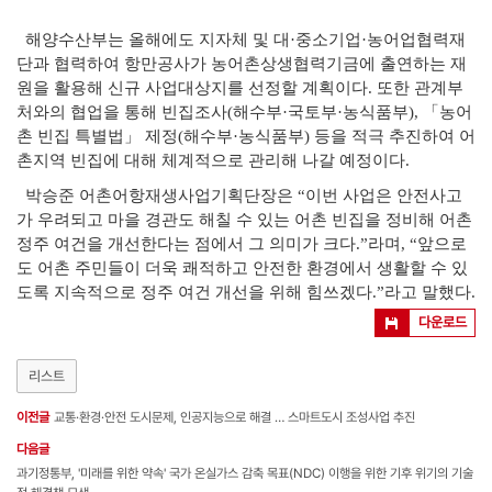
해양수산부는 올해에도 지자체 및 대·중소기업·농어업협력재
단과 협력하여 항만공사가 농어촌상생협력기금에 출연하는 재
원을 활용해 신규 사업대상지를 선정할 계획이다. 또한 관계부
처와의 협업을 통해 빈집조사(해수부·국토부·농식품부), 「농어
촌 빈집 특별법」 제정(해수부·농식품부) 등을 적극 추진하여 어
촌지역 빈집에 대해 체계적으로 관리해 나갈 예정이다.
박승준 어촌어항재생사업기획단장은 “이번 사업은 안전사고
가 우려되고 마을 경관도 해칠 수 있는 어촌 빈집을 정비해 어촌
정주 여건을 개선한다는 점에서 그 의미가 크다.”라며, “앞으로
도 어촌 주민들이 더욱 쾌적하고 안전한 환경에서 생활할 수 있
도록 지속적으로 정주 여건 개선을 위해 힘쓰겠다.”라고 말했다.
다운로드
리스트
이전글
교통·환경·안전 도시문제, 인공지능으로 해결 … 스마트도시 조성사업 추진
다음글
과기정통부, '미래를 위한 약속' 국가 온실가스 감축 목표(NDC) 이행을 위한 기후 위기의 기술