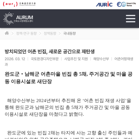
tog
navi
정책·연구 동향
정책동향
국내동향
방치되었던 어촌 빈집, 새로운 공간으로 재탄생
2026. 03. 12
|
국토환경디자인부문
|
사업추진 및 지원
|
해양수산부
|
어촌어항재생
과
완도군‧남해군 어촌마을 빈집 총 5채, 주거공간 및 마을 공
동 이용시설로 새단장
해양수산부는 2024년부터 추진해 온 ‘어촌 빈집 재생 사업’을
통해 완도군과 남해군의 빈집 총 5채가 주거공간 및 마을 공동
이용시설로 새단장을 마쳤다고 밝혔다.
완도군에 있는 빈집 2채는 타지에 사는 고향 출신 주민들과 예