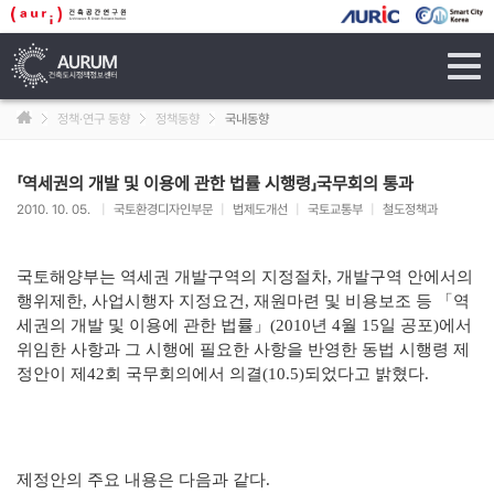
tog
navi
정책·연구 동향
정책동향
국내동향
「역세권의 개발 및 이용에 관한 법률 시행령」국무회의 통과
2010. 10. 05.
|
국토환경디자인부문
|
법제도개선
|
국토교통부
|
철도정책과
국토해양부는 역세권 개발구역의 지정절차
,
개발구역 안에서의
행위제한
,
사업시행자 지정요건
,
재원마련 및 비용보조 등
「
역
세권의 개발 및 이용에 관한 법률
」
(2010
년
4
월
15
일 공포
)
에서
위임한 사항과 그 시행에 필요한 사항을 반영한 동법 시행령 제
정안이 제
42
회 국무회의에서 의결
(10.5)
되었다고 밝혔다
.
제정안의 주요 내용은 다음과 같다
.