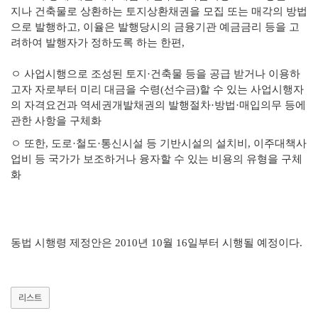
지나 건축물로 상환하는 토지상환채권을 모집 또는 매각의 방법
으로 발행하고
,
이율은 발행당시의 금융기관 예금금리 등을 고
려하여 발행자가 정하도록 하는 한편
,
ㅇ
사업시행으로 조성된 토지
·
건축물 등을 공급 받거나 이용하
고자 자로부터 미리 대금을 수령
(
선수금
)
할 수 있는 사업시행자
의 자격요건과 역세권개발채권의 발행절차
·
방법
·
매입의무 등에
관한 사항을 구체화
ㅇ
또한
,
도로
·
철도
·
통신시설 등 기반시설의 설치비
,
이주대책사
업비 등 국가가 보조하거나 융자할 수 있는 비용의 유형을 구체
화
동법 시행령 제정안은
2010
년
10
월
16
일부터 시행될 예정이다
.
리스트