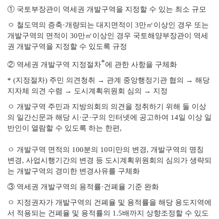
①
국토부장관이 역세권 개발구역을 지정할 수 있는 최소 규모
ㅇ
철도역의 증축
·
개량되는 대지면적이
3
만
㎡
이상인 경우 또는
개발구역의 면적이
30
만
㎡
이상인 경우 국토해양부장관이 역세
권 개발구역을 지정할 수 있도록 규정
*
②
역세권 개발구역 지정절차
에 관한 사항을 구체화
* (
지정절차
)
주민 의견청취
→
관계 중앙행정기관 협의
→
해당
지자체 의견 수렴
→
도시계획위원회 심의
→
지정
ㅇ
개발구역 주민과 지방의회의 의견을 정취하기 위해 둘 이상
의 일간신문과 해당 시
·
군
·
구의 인터넷에 공고하여
14
일 이상 일
반인이 열람할 수 있도록 하는 한편
,
ㅇ
개발구역 면적의
100
분의
10
미만의 변경
,
개발구역의 명칭
변경
,
사업시행기간의 변경 등 도시계획위원회의 심의가 생략되
는 개발구역의 경미한 변경사유를 구체화
③
역세권 개발구역의 용적률
·
건폐율 기준 완화
ㅇ
지정권자가 개발구역의 건폐율 및 용적률을 해당 용도지역에
서 적용되는 건폐율 및 용적률의
1.5
배까지 상향조정할 수 있도