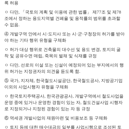
록 허용
ㅇ
다만
,
「
국토의 계획 및 이용에 관한 법률
」
제
77
조 및 제
78
조에서 정하는 용도지역별 건폐율 및 용적률의 범위를 초과할
수 없음
.
④
개발구역 안에서 시
·
도지사 또는 시
·
군
·
구청장의 허가를 받아
야 하는 기타 행위 유형을 구체화
ㅇ
허가 대상 행위로 건축물의 대수선 및 용도 변경
,
토지의 굴
착 및 공유수면 매립
,
죽목의 벌채 및 식재를 규정
ㅇ
다만
,
선로의 이설 또는 신설이 예정되어 있는 부지에서의 행
위 허가는 지정권자의 의견을 듣도록 함
.
⑤
국가
,
지자체
,
한국철도시설공단
,
한국철도공사
,
지방공기업
이외의 사업시행자 유형을 구체화
ㅇ
한국토지주택공사
,
한국관광공사
,
개발구역에서 철도사업을
운영 중에 있거나 운영한 경험이 있는 자
,
철도건설사업 시행자
로 지정되거나 지정된 경험이 있는 자 등 규정
⑥
역세권 개발사업의 재원마련 및 비용보조 등 구체화
ㅇ
토지 등에 대한 매수대금의 일부를 사업시행으로 조성된 토