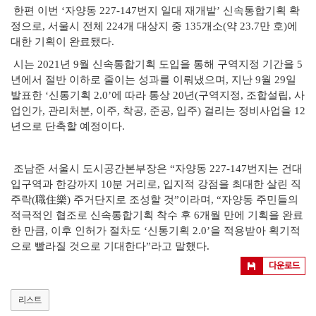
한편 이번 ‘자양동 227-147번지 일대 재개발’ 신속통합기획 확
정으로,
서울시 전체 224개 대상지 중 135개소
(약 23.7만 호)
에
대한 기획이 완료됐다.
시는 2021년 9월 신속통합기획 도입을 통해 구역지정 기간을 5
년에서
절반 이하로 줄이는 성과를 이뤄냈으며, 지난 9월 29일
발표한 ‘신통기획
2.0’에 따라 통상 20년(구역지정, 조합설립, 사
업인가, 관리처분, 이주,
착공, 준공, 입주) 걸리는 정비사업을 12
년으로 단축할 예정이다.
조남준 서울시 도시공간본부장은 “자양동 227-147번지는 건대
입구역과 한강
까지 10분 거리로, 입지적 강점을 최대한 살린 직
주락(職住樂) 주거단지로 조성할 것”이라며, “자양동 주민들의
적극적인 협조로 신속통합기획 착수 후 6개월 만에 기획을 완료
한 만큼, 이후 인허가 절차도
‘신통기획 2.0’을 적용받아 획기적
으로 빨라질 것으로 기대한다”라고 말했다.
다운로드
리스트