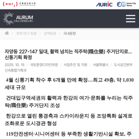
tog
navi
정책·연구 동향
정책동향
국내동향
자양동 227-147 일대, 활력 넘치는 직주락(職住樂) 주거단지로…
신통기획 확정
2025. 10. 15
|
국토환경디자인부문
|
사업추진 및 지원
|
서울특별시
|
도시공간본부
신속통합기획과
4월 신통기획 착수 후 6개월 만에 확정…최고 49층, 약 1,030
세대 규모
건대입구역세권의 활력과 한강의 여가·문화를 누리는 직주
락(職住樂) 주거단지 조성
한강으로 열린 통경축과 스카이라운지 등 조망특화 설계로
조화로운 도시경관 형성
119안전센터·시니어센터 등 부족한 생활기반시설 확보, 주