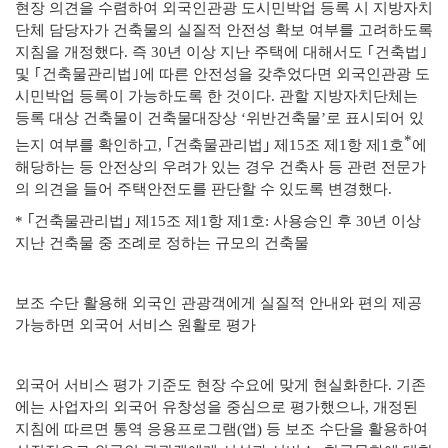
현장 의견을
수렴하여 외국인관광 도시민박업 등록 시 지방자치
단체 담당자가 건축물의
실질적 안전성 확보 여부를 고려하도록
지침을 개정했다. 즉 30년 이상 지난 주택에 대해서도 ｢건축법｣
및 ｢건축물관리법｣에 따른 안전성을 갖추
었다면 외국인관광 도
시민박업 등록이 가능하도록 한 것이다. 관할 지방자치
단체는
등록 대상 건축물이 건축물대장상 ‘위반건축물’로 표시되어 있
*
는지
여부를 확인하고, ｢건축물관리법｣ 제15조 제1항 제1호
에
해당하는 등
안
전상의 우려가 있는 경우 건축사 등 관련 전문가
의 의견을 들어 주택안
전도를 판단할 수 있도록 변경했다.
*
｢건축물관리법｣ 제15조 제1항 제1호: 사용승인 후 30년 이상
지난 건축물 중 조례로
정하는 규모의 건축물
보조 수단 활용해 외국인 관광객에게 실질적 안내와 편의 제공
가능하면 외국어 서비스 원활로 평가
외국어 서비스 평가 기준도 현장 수요에 맞게 현실화한다. 기존
에는
사
업자의 외국어 유창성을 중심으로 평가했으나, 개정된
지침에 따르면 통역
응용프로그램(앱) 등 보조 수단을 활용하여