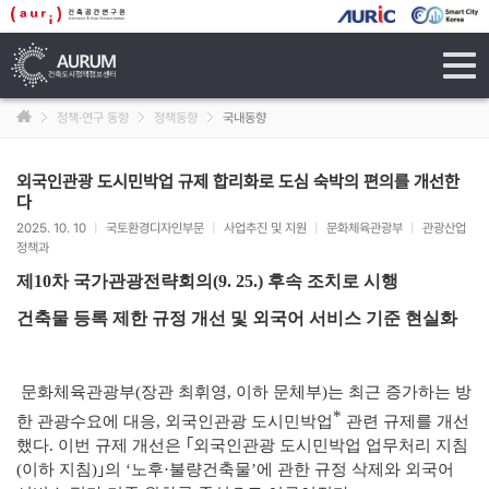
tog
navi
정책·연구 동향
정책동향
국내동향
외국인관광 도시민박업 규제 합리화로 도심 숙박의 편의를 개선한
다
2025. 10. 10
|
국토환경디자인부문
|
사업추진 및 지원
|
문화체육관광부
|
관광산업
정책과
제10차 국가관광전략회의(9. 25.) 후속 조치로 시행
건축물 등록 제한 규정 개선 및 외국어 서비스 기준 현실화
문화체육관광부(장관 최휘영, 이하 문체부)는 최근 증가하는 방
*
한 관광
수요에 대응, 외국인관광 도시민박업
관련 규제를 개선
했다. 이번 규제
개
선은 ｢외국인관광 도시민박업 업무처리 지침
(이하 지침)｣의 ‘노후·불량
건
축물’에 관한 규정 삭제와 외국어