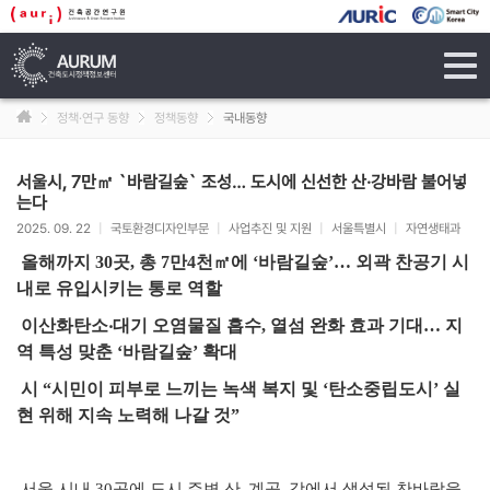
tog
navi
정책·연구 동향
정책동향
국내동향
서울시, 7만㎡ `바람길숲` 조성… 도시에 신선한 산·강바람 불어넣
는다
2025. 09. 22
|
국토환경디자인부문
|
사업추진 및 지원
|
서울특별시
|
자연생태과
올해까지 30
곳, 총 7만4천㎡에 ‘바람길숲’… 외곽 찬공기 시
내로 유입시키
는 통로 역할
이산화탄소‧대기 오염물질 흡수, 열섬 완화 효과 기대… 지
역 특성 맞춘 ‘바람길숲’ 확대
시 “시민이 피부로 느끼는 녹색 복지 및 ‘탄소중립도시’ 실
현 위해 지속 노력해 나갈 것”
서울 시내 30곳에 도시 주변 산․계곡․강에서 생성된 찬바람을