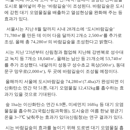
도시로 불어넣어 주는 ‘바람길숲’이 조성된다. 바람길숲은 도시
에 갇힌 대기 오염물질을 배출하고 열섬현상을 완화해 주는 등
효과가 있다.
서울시는 지난 8월 말까지 시내 28개소에 ‘도시바람길숲’
71,780㎡를 만든 데 이어 다음 달까지 2개소 2,500㎡를 추가로
조성, 올해 총 74,280㎡의 바람길숲을 조성한다고 밝혔다.
시는 지난 '23년부터 산림청과 협업해 지난해 강변북로 성수대
교 녹지 등 7개소 18,040㎡, 올해는 남산 등 21개소에 53,740㎡
를 추가 조성했다. 내달까지 성동구 성수초교 옥상(500㎡), 동대
문구 망우로(2,000㎡), 두 곳에 바람길숲이 조성될 예정이다.
올해까지 서울에 도시바람길숲 74,280㎡(7.4ha)가 완성되면 이
산화탄소 연간 약 51톤, 대기 오염물질 12,432kg를 흡수하는 효
과가 있을 것으로 기대된다.
숲 1ha는 이산화탄소 연간 6.9톤, 미세먼지 168㎏ 등 대기 오염
물질을 흡수하고(국립산림과학원), 도시숲은 여름 한낮 평균기
온을 3~7℃ 낮춰주는 효과가 있다(산림청)는 연구 결과가 있다.
시는 바람길숲의 효과를 높이기 위해 도로변 대기 오염물질 흡