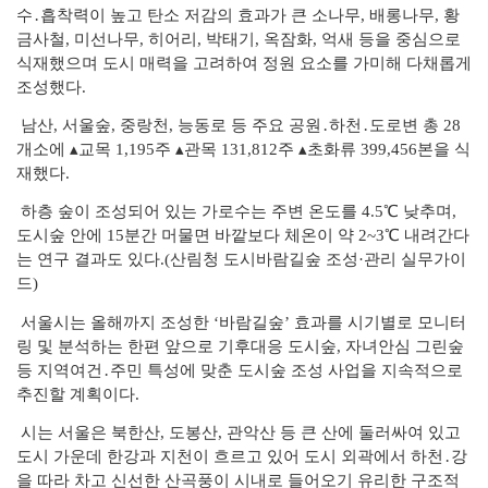
수․흡착
력이 높고 탄소 저감의 효과가 큰 소나무, 배롱나무, 황
금사철, 미선나무, 히어리, 박태기, 옥잠화, 억새 등을 중심으로
식재했으며 도시 매력을 고려하여 정원 요소를 가미해 다채롭게
조성했다.
남산, 서울숲, 중랑천, 능동로 등 주요 공원․하천․도로변 총 28
개소에 ▴교목 1,195주 ▴관목 131,812주 ▴초화류 399,456본을 식
재했다.
하층 숲이 조성되어 있는 가로수는 주변 온도를 4.5℃ 낮추며,
도시
숲 안에 15분간 머물면 바깥보다 체온이 약 2~3℃ 내려간다
는
연구 결과도 있다.(산림청 도시바람길숲 조성·관리 실무가이
드)
서울시는 올해까지 조성한 ‘바람길숲’ 효과를 시기별로 모니터
링 및
분석하는 한편 앞으로 기후대응 도시숲, 자녀안심 그린숲
등 지역여건
․주민 특성에 맞춘 도시숲 조성 사업을 지속적으로
추진할 계획이다.
시는 서울은 북한산, 도봉산, 관악산 등 큰 산에 둘러싸여 있고
도시 가운데 한강과 지천이 흐르고 있어 도시 외곽에서 하천․강
을 따라 차고 신선한 산곡풍이 시내로 들어오기 유리한 구조적