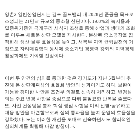
양촌
2
일반산업단지는 김포 골드밸리 내
2028
년 준공을 목표로
조성되는
21
만
㎡
규모의 중소형 산단이다
. 19.8%
의 녹지율과
멸종위기종인 금개구리 서식지 조성을 통해 산업과 생태의 조화
를 이루는 새로운 산단 모델을 제시한다
.
분산된 중소공장을 집
적화해 생산
·
물류 효율성을 높이고
,
서북부 지역 균형발전의 거
점으로 자리매김함과 동시에 중소기업 경쟁력 강화와 지역경제
활성화에도 기여할 전망이다
.
이번 두 안건의 심의를 통과한 것은 경기도가 지난
5
월부터 추
진해 온 산단계획심의 효율화 방안의 성과이기도 하다
.
보완이
가능한 경미한 사안은 조건부 의결로 신속히 처리하고
,
변경심
의는 주요 변경 사항을 중심으로 다뤄 불필요한 반복을 줄였다
.
또
,
사전 컨설팅을 통해 핵심 쟁점 사항을 미리 선별
·
공유하고
대응 방안을 마련함으로써 심의 통과율을 높여 운영의 효율성을
강화했다
.
도는 이러한 개선을 토대로 신속하면서도 합리적인
심의체계를 확립해 나갈 방침이다
.