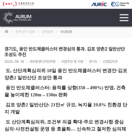
tog
navi
정책·연구 동향
정책동향
국내동향
경기도, 용인 반도체클러스터 변경심의 통과. 김포 양촌2 일반산단
조성도 추진
2025. 09. 19
|
국토환경디자인부문
|
사업추진 및 지원
|
경기도
|
산업입지과
도, 산단계획심의위 18일 용인 반도체클러스터 변경안·김포
양촌2 일반산단 조성안 통과
용인 반도체클러스터: 용적률 상향(350→490%) 반영, 건축
물 높이제한 120m→150m 완화
김포 양촌2 일반산단: 21만㎡ 규모, 녹지율 19.8% 친환경 단
지 개발
도 산단계획심의위, 조건부 의결 확대·주요 변경사항 중심
심의·사전컨설팅 운영 등 효율화… 신속하고 철저한 심의체