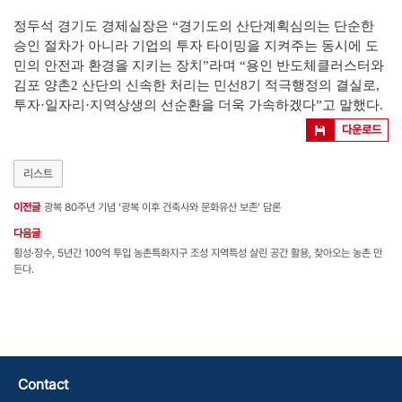
정두석 경기도 경제실장은
“
경기도의 산단계획심의는 단순한
승인 절차가 아니라 기업의 투자 타이밍을 지켜주는 동시에 도
민의 안전과 환경을 지키는 장치
”
라며
“
용인 반도체클러스터와
김포 양촌
2
산단의 신속한 처리는 민선
8
기 적극행정의 결실로
,
투자
·
일자리
·
지역상생의 선순환을 더욱 가속하겠다
”
고 말했다
.
다운로드
리스트
이전글
광복 80주년 기념 ‘광복 이후 건축사와 문화유산 보존’ 담론
다음글
횡성·장수, 5년간 100억 투입 농촌특화지구 조성 지역특성 살린 공간 활용, 찾아오는 농촌 만
든다.
Contact