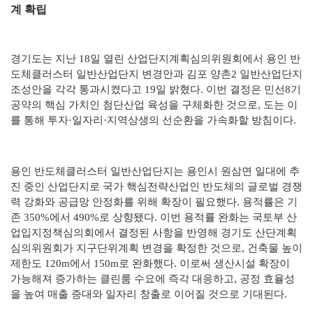
계 확립
경기도는 지난
18
일 열린 산업단지계획심의위원회에서 용인 반
도체클러스터 일반산업단지 변경안과 김포 양촌
2
일반산업단지
조성안을 각각 통과시켰다고
19
일 밝혔다
.
이번 결정은 민선
8
기
공약의 핵심 가치인 첨단산업 육성을 구체화한 것으로
,
도는 이
를 통해 투자
·
일자리
·
지역상생의 선순환을 가속화할 방침이다
.
용인 반도체클러스터 일반산업단지는 용인시 원삼면 일대에 추
진 중인 산업단지로 국가 핵심전략산업인 반도체의 글로벌 경쟁
력 강화와 공급망 안정화를 위해 확장이 필요했다
.
용적률은 기
존
350%
에서
490%
로 상향됐다
.
이번 용적률 완화는 국토부 산
업입지정책심의회에서 결정된 사항을 반영해 경기도 산단계획
심의위원회가 지구단위계획 변경을 확정한 것으로
,
건축물 높이
제한도
120m
에서
150m
로 완화했다
.
이로써 생산시설 확장이
가능해져 증가하는 클린룸 수요에 즉각 대응하고
,
공정 효율성
을 높여 매출 증대와 일자리 창출로 이어질 것으로 기대된다
.