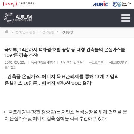
tog
navi
정책·연구 동향
정책동향
국내동향
국토부, 14년까지 백화점·호텔·공항 등 대형 건축물의 온실가스를
10만톤 감축 추진!
2010. 07. 23.
|
녹색건축도시부문
|
사업추진 및 지원
|
국토교통부
|
국토교통부 건
축기획과
-
건축물 온실가스
․
에너지 목표관리제를 통해
12
개 기업의
온실가스
10
만톤
․
에너지
4
만
6
천
TOE
절감
□
국토해양부
(
장관 정종환
)
는 저탄소 녹색성장을 위해 건축물
분
야 온실가스 및 에너지 감축 정책을 적극 추진하고 있다
.