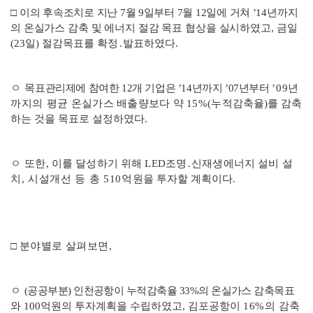
□
이의 후속조치로 지난
7
월
9
일부터
7
월
12
일에 거쳐
’14
년
까지
의 온실가스 감축 및 에너지 절감 목표 협상을 실시
하였고
,
금일
(23
일
)
절감목표를 확정
․
발표하였다
.
ㅇ
목표관리제에 참여한
12
개 기업은
’14
년까지
’07
년부터
’09
년
까지의
평균 온실가스 배출량보다 약
15%(
누적감
축율
)
를 감축
하는 것을 목표로 설정하였다
.
ㅇ
또한
,
이를 달성하기 위해
LED
조명
․
신재생에너지 설비
설
치
,
시설개선 등 총
510
억
원을 투자할 계획이다
.
□
분야별로 살펴보면
,
ㅇ
(
공공부분
)
인천공항이 누적감축율
33%
의 온실가스 감축
목표
와
100
억원의 투자계획을 수립하였고
,
김포공항이
16%
의 감축