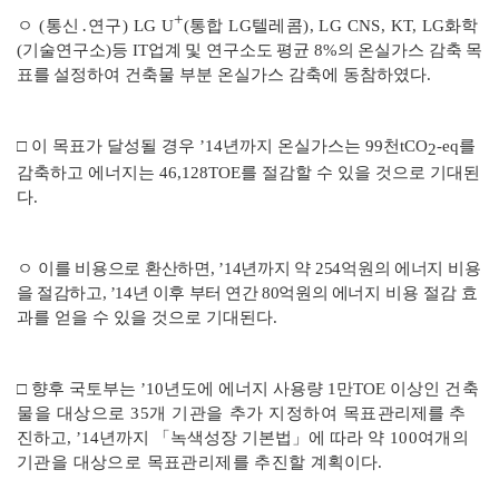
+
ㅇ
(
통신
․
연구
) LG U
(
통합
LG
텔레콤
), LG CNS, KT,
LG
화학
(
기술연구소
)
등
IT
업계 및 연구소도 평균
8%
의 온실가스 감축
목
표를
설정하여 건축물 부분 온실가스 감축에 동참하였다
.
□
이
목표가 달성될 경우
’14
년까지 온실가스는
99
천
tCO
-eq
를
2
감축하고 에너지는
46,128TOE
를 절감할 수 있을 것으로 기대된
다
.
ㅇ
이를 비용으로 환산하면
, ’14
년까지 약
254
억원의 에너지
비용
을 절감하고
, ’14
년 이후 부터 연간
80
억원의 에너지
비용 절감 효
과를 얻을 수 있을 것으로 기대된다
.
□
향후 국토부는
’10
년도에 에너지 사용량
1
만
TOE
이상인
건축
물을 대상으로
35
개 기관을 추가 지정하여 목표관
리제를 추
진하고
, ’14
년까지
「
녹색성장 기본법
」
에 따라
약
100
여개의
기관을 대상으로 목표관리제를 추진할 계
획이다
.