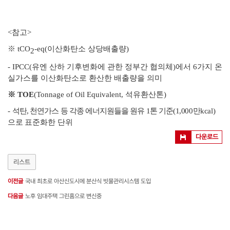
<
참고
>
※
tCO
-eq(
이산화탄소 상당배출량
)
2
- IPCC(
유엔 산하 기후변화에 관한 정부간 협의체
)
에서
6
가지 온
실가스를 이산화탄소로 환산한 배출량을 의미
※
TOE
(Tonnage of Oil Equivalent,
석유환산톤
)
-
석탄
,
천연가스 등 각종 에너지원들을 원유
1
톤 기준
(1,000
만
kcal)
으로
표준화한 단위
다운로드
리스트
이전글
국내 최초로 아산신도시에 분산식 빗물관리시스템 도입
다음글
노후 임대주택 그린홈으로 변신중