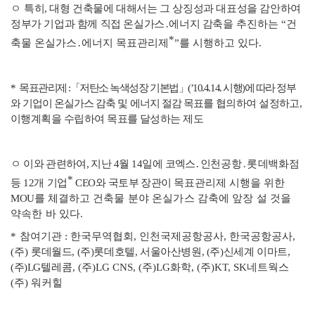
ㅇ
특히
,
대형 건축물에 대해서는 그 상징성과 대표성을 감안하여
정부가 기업과 함께 직접 온실가스
․
에너지 감축을
추진하는
“
건
*
축물 온실가스
․
에너지 목표관리제
”
를 시행하고 있다
.
*
목표관리제
:
「
저탄소 녹색성장 기본법
」
(’10.4.14.
시행
)
에 따라 정부
와
기업이 온실가스 감축 및 에너지 절감 목표를
협의하여 설정하고
,
이행계획을 수립하여 목표를 달성하는 제도
ㅇ
이와 관련하여
,
지난
4
월
14
일에
코엑스
․
인천공항
․
롯
데백
화점
*
등
12
개 기업
CEO
와
국토부 장관이
목표
관
리제
시행을 위
한
MOU
를
체결하고 건축물 분야 온실가스 감축에 앞장 설 것을
약속한 바 있다
.
*
참여기관
:
한국무역협회
,
인천국제공항공사
,
한국공항공사
,
(
주
)
롯데월드
, (
주
)
롯데호텔
,
서울아산병원
, (
주
)
신세계 이마트
,
(
주
)LG
텔레콤
, (
주
)LG CNS, (
주
)LG
화학
, (
주
)KT, SK
네트웍스
(
주
)
워커힐