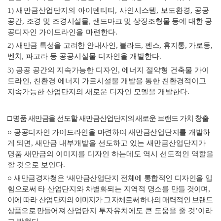
1)
새만금산업단지의 아이덴티티
,
사인시스템
,
보도환경
,
공공
공간
,
조경 및 조경시설물
,
랜드마크 및 상징조형물 등에 대한 공
공디자인
가이드라인을 마련한다
.
2)
새만금 특성을 고려한 안내사인
,
볼라드
,
펜스
,
휴지통
,
가로등
,
벤치
,
파고라 등 공공시설물 디자인을 개발한다
.
3)
공공 공간의 지속가능한 디자인
,
에너지 절약형 건축물 가이
드라인
,
친환경 에너지 가로시설물 개발을 통한 친환경적이고
지속가능한 산업단지의 새로운 디자인 모델을 개발한다
.
□
명품 새만금을 선도할 새만금산업단지의 새로운 브랜드 가치 창출
○
공공디자인 가이드라인을 마련하여 새만금산업단지를 개발하
게 되면
,
새만금 내부개발을 선도하고 있는 새만금산업단지가
명품 새만금의 이미지를 디자인 하는데도 역시 선도적인 역할을
할 것으로 보인다
.
○
새만금경자청은
‘
새만금산업단지 전체에 통합적인 디자인을 입
힘으로써
타 산업단지와 차별화되는 지역적 명소를
만들 것이며
,
이에 따라 산업
단지의 이미지가 그 자체로써 하나의
매력적인 브랜드
상품으로 만들어져
산업단지 투자유치에도 큰 도움을 줄 것
’
이라