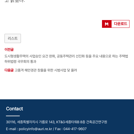
고 밝혔다
.
다운로드
리스트
이전글
도시형생활주택의 사업승인 요건 완화, 공동주택관리 선진화 등을 주요 내용으로 하는 주택법
하위법령 국무회의 통과
다음글
고품격 해안경관 창출을 위한 시범사업 닻 올려
Contact
30116, 세종특별자치시 가름로 143, KT&G세종타워B 8층 건축공간연구원
E-mail : policyinfo@auri.re.kr / Fax : 044-417-9607