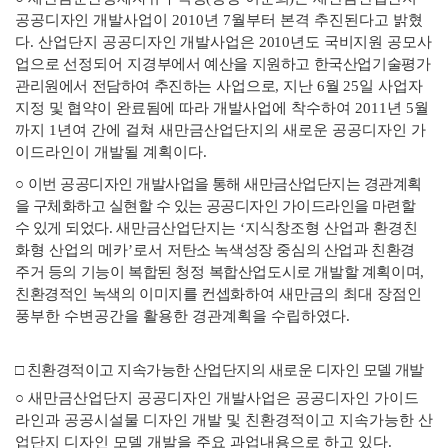
공공디자인
개발사업이
2010
년
7
월부터 본격 추진된다고 밝혔
다
.
산업단지 공공
디자인 개발사업은
2010
년도 국비지원 공모사
업으로 선정되어 지경부
에서 예산을 지원하고 한국산업기술평가
관리원에서 전담하여 추진하는
사업으로
,
지난
6
월
25
일 사업자
지정 및 협약이 완료됨에 따라 개발
사업에 착수하여
2011
년
5
월
까지
1
년여 간에 걸쳐 새만금산업단지의 새로운 공공디자인 가
이드라인이 개발될 계획이다
.
○
이번 공공디자인 개발사업을 통해 새만금산업단지는 경관계획
을 구체화하고 실현할 수 있는 공공디자인 가이드라인을 마련할
수 있게 되었다
.
새만금산업단지는
‘
지식창조형 산업과 환경친
화형 산업의 메카
’
로서
저탄소 녹색성장 중심의 산업과 친환경
주거 등의 기능이 복합된 청정
복합산업도시로 개발할 계획이며
,
친환경적인 녹색의 이미지를 컨셉화
하여 새만금의 최대 장점인
풍부한 수변공간을 활용한 경관계획을 수립하였다
.
□
친환경적이고 지속가능한 산업단지의 새로운 디자인 모델 개발
○
새만금산업단지 공공디자인 개발사업은 공공디자인 가이드
라인과 공공시설물 디자인 개발 및 친환경적이고 지속가능한 산
업단지 디자인 모델 개발을 주요 과업내용으로 하고 있다
.