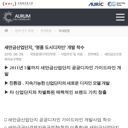
tog
navi
정책·연구 동향
정책동향
국내동향
새만금산업단지, ‘명품 도시디자인’ 개발 착수
2010. 06. 29.
|
국토환경디자인부문
|
사업추진 및 지원
|
전라북도
|
새만금군산경
제자유구역청
▶
2011
년
5
월까지 새만금산업단지 공공디자인 가이드라인 개
발
▶
친환경
․
지속가능한 산업단지의 새로운 디자인 모델 개발
▶
타 산업단지와 차별화된 매력적인 브랜드 가치 창출
□
새만금산업단지 공공디자인 가이드라인 개발사업 착수
○
새만금군산경제자유구역청
(
청장 이춘희
)
은 새만금산업단지