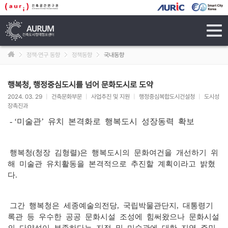
tog
navi
정책·연구 동향
정책동향
국내동향
행복청, 행정중심도시를 넘어 문화도시로 도약
2024. 03. 29
|
건축문화부문
|
사업추진 및 지원
|
행정중심복합도시건설청
|
도시성
장촉진과
- ‘미술관’ 유치 본격화로 행복도시 성장동력 확보
행복청(청장 김형렬)은 행복도시의 문화여건을 개선하기 위
해 미술관 유치활동을 본격적으로 추진할 계획이라고 밝혔
다.
그간 행복청은 세종예술의전당, 국립박물관단지, 대통령기
록관 등 우수한 공공 문화시설 조성에 힘써왔으나 문화시설