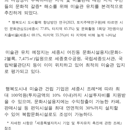
의 다양성이 부족하다는 지적 및 미술관에 대한 지역 주민
들의 문화적 갈증* 해소를 위해 미술관 유치를 본격적으로
추진하게 되었다.
* 행복도시 도시활력 향상방안 연구(2023, 토지주택연구원)에 따르면 시
민 문화관심도(세종시 77.8%, 타지역 65.3%) 및 문화활동 1회당 3만원이상
지출비율(세종시 69.1%, 타지역 55.5%)이 타 지역에 비해 높게 나타남
미술관 유치 예정지는 세종시 어진동 문화시설용지(문화1-
2블록, 7,475㎡)일원으로 세종호수공원, 국립세종도서관, 국
립박물관단지 등이 이미 위치하고 있어 최적의 미술관 입지
로 평가되고 있다.
행복도시내 미술관 건립 기업은 세종시 조례*에 따라 최
대 100억원(투자금액의 10% 이내)까지 시설투자비를 지원받
을 수 있으며, 문화시설용지에는 수익창출이 가능한 카페,
판매시설 등 편익시설을 최대 연면적의 30%까지 설치할
수 있어 복합문화시설로도 조성이 가능하다.
* 자세한 사항은 ｢세종특별자치시 기업 및 투자유치 촉진에 관한 조례｣
참조