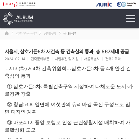
tog
navi
정책·연구 동향
정책동향
국내동향
서울시, 삼호가든5차 재건축 등 건축심의 통과, 총 567세대 공급
2024. 02. 14
|
건축문화부문
|
사업추진 및 지원
|
서울특별시
|
건축기획과
- 2.13.(화) 제4차 건축위원회…삼호가든5차 등 4개 안건 건
축심의 통과
① 삼호가든5차: 특별건축구역 지정하여 다채로운 도시·가
로경관 창출
② 청담53-8: 입면에 여섯판의 유리마감 곡선 구성으로 입
면 디자인 계획
③ 마포4-12: 중앙 보행로 인접 근린생활시설 배치하여 가
로활성화 도모