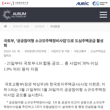
tog
navi
정책·연구 동향
정책동향
국내동향
국토부, ‘공공참여형 소규모주택정비사업’으로 도심주택공급 활성
화
2024. 03. 19
|
국토환경디자인부문
|
사업추진 및 지원
|
국토교통부
|
도심주택공급
협력과
- 21일부터 국토부-LH 합동 공모… 총 사업비 50% 이상
1.9% 저리 융자 지원
국토교통부(장관 박상우)와 한국토지주택공사(사장 이한준, 이
하 LH)는 3월 21일부터 5월 20일까지 공공참여형 소규모주택정
비사업 공모를 실시한다.
* 공공참여형 소규모주택정비사업 : LH 등 공공과 민간이 공동으로 소규모주
택정비사업을 추진하고, LH가 조합설립인가, 설계분석 등 행정 컨설팅을 제공