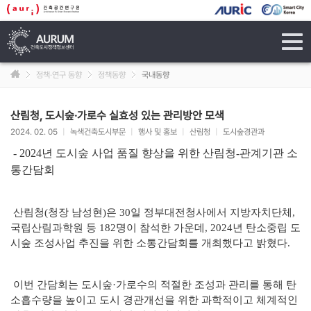
tog
navi
정책·연구 동향
정책동향
국내동향
산림청, 도시숲·가로수 실효성 있는 관리방안 모색
2024. 02. 05
|
녹색건축도시부문
|
행사 및 홍보
|
산림청
|
도시숲경관과
- 2024년 도시숲 사업 품질 향상을 위한 산림청-관계기관 소
통간담회
산림청(청장 남성현)은 30일 정부대전청사에서 지방자치단체,
국립산림과학원 등 182명이 참석한 가운데, 2024년 탄소중립 도
시숲 조성사업 추진을 위한 소통간담회를 개최했다고 밝혔다.
이번 간담회는 도시숲·가로수의 적절한 조성과 관리를 통해 탄
소흡수량을 높이고 도시 경관개선을 위한 과학적이고 체계적인