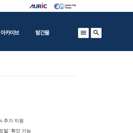
 아카이브
발간물
상
건축도시정책
동향
도
(APU)
보
건축도시연구
동향
기타 간행물
인포그래픽스
% 추가 지원
포털’ 확인 가능