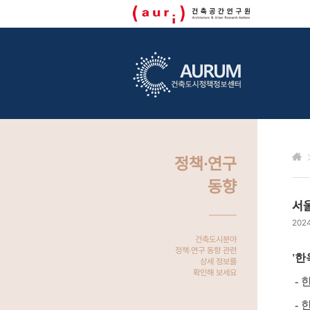
정책·연구
동향
서
2024
건축도시분야
정책·연구 동향 관련
'한
상세 정보를
확인해 보세요
- 
- 