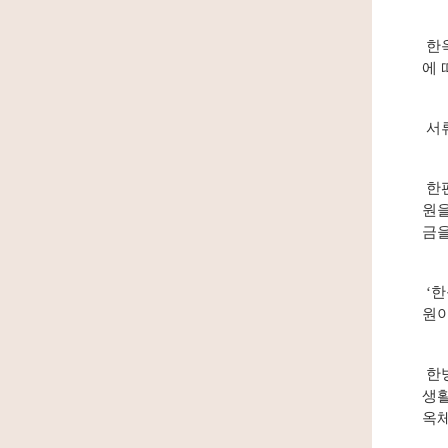
한옥
에 
서류
한편
원을
금을
‘한
원이
한병
생활
옥체