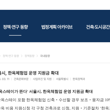
정책·연구 동향
법정계획 아카이브
건축·도시공간
정책동향
국토
건축
연구동향
도시
건축지
정책·연구 동향
정책동향
국내동향
건축/주택
테마정
건설
울시, 한옥체험업 운영 지원금 확대
환경
. 03. 11
|
건축문화부문
|
사업추진 및 지원
|
서울특별시
|
한옥정책과
에너지
관광
옥스테이가 뜬다' 서울시, 한옥체험업 운영 지원금 확대
산림/농림/수산
한옥스테이 포함 한옥체험업 신축‧수선할 경우 보조‧융자금 10
문화
한옥 비용 지원신청 각 구청 건축과로 신청, 지원‧기준절차 ‘한옥
사회복지