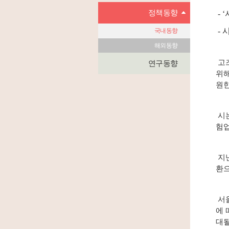
정책동향
-
- 
국내동향
해외동향
고즈
연구동향
위해
원한
시는
험업
지난
환으
서울
에 
대될