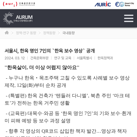
tog
navi
정책·연구 동향
정책동향
국내동향
서울시, 한옥 명인 7인의 `한옥 보수 영상` 공개
2024. 03. 12
|
건축문화부문
|
연구 및 교육
|
서울특별시
|
한옥정책과
''한옥살이, 더 이상 어렵지 않아요''
- 누구나 한옥‧목조주택 고칠 수 있도록 사례별 보수 영상
제작, 12일(화)부터 순차 공개
- (특별편) 한옥 건축가 ‘텐들러 다니엘’, 북촌 주민 ‘마크 테
토’가 전하는 한옥 거주민 생활
- (교육편) 대목수·와공 등 ‘한옥 명인 7인’의 기와 보수·흰개
미 피해 예방 등 보수 과정 설명
- 향후 각 영상의 QR코드 삽입한 책자 발간…영상과 책자