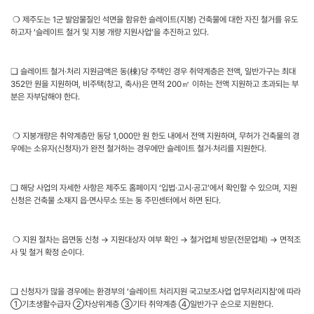
❍ 제주도는 1군 발암물질인 석면을 함유한 슬레이트(지붕) 건축물에 대한 자진 철거를 유도
하고자 ‘슬레이트 철거 및 지붕 개량 지원사업’을 추진하고 있다.
❑ 슬레이트 철거·처리 지원금액은 동(棟)당 주택인 경우 취약계층은 전액, 일반가구는 최대
352만 원을 지원하며, 비주택(창고, 축사)은 면적 200㎡ 이하는 전액 지원하고 초과되는 부
분은 자부담해야 한다.
❍ 지붕개량은 취약계층만 동당 1,000만 원 한도 내에서 전액 지원하며, 무허가 건축물의 경
우에는 소유자(신청자)가 완전 철거하는 경우에만 슬레이트 철거·처리를 지원한다.
❑ 해당 사업의 자세한 사항은 제주도 홈페이지 ‘입법·고시·공고’에서 확인할 수 있으며, 지원
신청은 건축물 소재지 읍·면사무소 또는 동 주민센터에서 하면 된다.
❍ 지원 절차는 읍면동 신청 → 지원대상자 여부 확인 → 철거업체 방문(전문업체) → 면적조
사 및 철거 확정 순이다.
❑ 신청자가 많을 경우에는 환경부의 ‘슬레이트 처리지원 국고보조사업 업무처리지침’에 따라
①기초생활수급자 ②차상위계층 ③기타 취약계층 ④일반가구 순으로 지원한다.