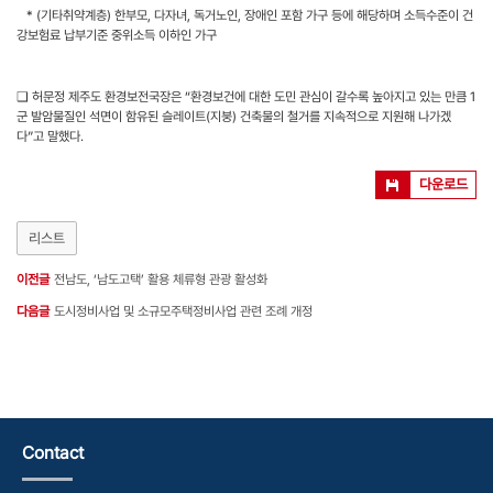
* (기타취약계층) 한부모, 다자녀, 독거노인, 장애인 포함 가구 등에 해당하며 소득수준이 건
강보험료 납부기준 중위소득 이하인 가구
❑ 허문정 제주도 환경보전국장은 “환경보건에 대한 도민 관심이 갈수록 높아지고 있는 만큼 1
군 발암물질인 석면이 함유된 슬레이트(지붕) 건축물의 철거를 지속적으로 지원해 나가겠
다”고 말했다.
다운로드
리스트
이전글
전남도, ‘남도고택’ 활용 체류형 관광 활성화
다음글
도시정비사업 및 소규모주택정비사업 관련 조례 개정
Contact