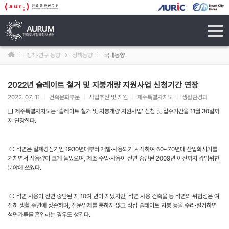
tog
navi
정책·연구 동향
정책동향
국내동향
2022년 슬레이트 철거 및 지붕개량 지원사업 신청기간 연장
2022. 07. 11
|
건축문화부문
|
사업추진 및 지원
|
제주특별자치도
|
생활환경과
❑ 제주특별자치도는 ‘슬레이트 철거 및 지붕개량 지원사업’ 신청 및 접수기간을 11월 30일까
지 연장한다.
❍ 석면은 일제강점기인 1930년대부터 개발‧사용되기 시작하여 60~70년대 산업화시기를
거치면서 사용량이 크게 늘었으며, 제조‧수입‧사용이 전면 중단된 2009년 이전까지 광범위한
분야에 쓰였다.
❍ 석면 사용이 전면 중단된 지 10여 년이 지났지만, 석면 사용 건축물 등 석면의 위험성은 여
전히 생활 주변에 상존하며, 전문업체를 통하지 않고 직접 슬레이트 지붕 등을 수리‧철거하면
석면가루를 흡입하는 경우도 생긴다.