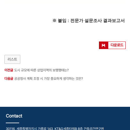
※ 붙임 :
전문가 설문조사 결과보고서
다운로드
리스트
이전글
도시 규모에 따른 상업지역의 보행행태는?
다음글
공공청사 계획 조정 시 가장 중요하게 생각하는 것은?
Contact
30116, 세종특별자치시 가름로 143, KT&G세종타워B 8층 건축공간연구원