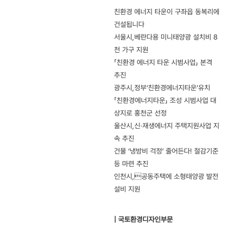
친환경 에너지 타운이 구좌읍 동복리에
건설됩니다
서울시,베란다용 미니태양광 설치비 8
천 가구 지원
「친환경 에너지 타운 시범사업」 본격
추진
광주시,정부‘친환경에너지타운’유치
「친환경에너지타운」 조성 시범사업 대
상지로 홍천군 선정
울산시,신·재생에너지 주택지원사업 지
속 추진
건물 ‘냉방비 걱정’ 줄어든다! 절감기준
등 마련 추진
인천시,공동주택에 소형태양광 발전
설비 지원
| 국토환경디자인부문