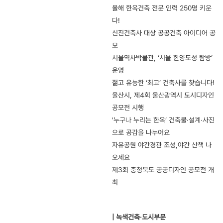
올해 한옥건축 전문 인력 250명 키운
다!
신진건축사 대상 공공건축 아이디어 공
모
서울역사박물관, ‘서울 한양도성 탐방’
운영
젊고 유능한 ‘최고’ 건축사를 찾습니다!
울산시, 제4회 울산광역시 도시디자인
공모전 시행
'누구나 누리는 한옥’ 건축물·설계·사진
으로 공감을 나누어요
자유공원 야간경관 조성,야간 산책 나
오세요
제3회 충청북도 공공디자인 공모전 개
최
| 녹색건축·도시부문