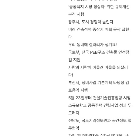
‘공공택지 시장 정상화’ 위한 규제개선
본격 시행
광주시, 도시 경쟁력 높인다
미래 건축정책 중장기 계획 윤곽 잡혔
다
우리 동네에 갤러리가 생겨요!
국토부, 전국 PEB구조 건축물 안전점
검 지원
사람과 사람이 어울려 마을을 되살리
다!
부산시, 정비사업 기본계획 타당성 검
토용역 시행
5월 23일부터 건설기술진흥법령 시행
소규모학교 공동주택 건립사업 성과 두
드러져
전남도, 국토지리정보원과 공간정보 업
무협약
가칭 ‘제주환경자원순환센터’ 건립 사