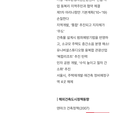
업 동복리 지역주민과 협약 체결
제1차 마리나항만 기본계획('10~'19)
손질한다
지역개발, ‘통합’ 추진되고 지자체가
‘주도’
건축물 설계시 범죄예방기법을 반영하
고, 소규모 주택도 층간소음 분쟁 해소!
유니버셜스튜디오형 융복합 관광산업
‘복합리조트’ 추진 탄력
민자 공원 개발, ‘수익 높이고 절차 간
소화’ 추진
서울시, 주택재개발·재건축 정비예정구
역 4곳 해제
| 해외건축도시정책동향
덴마크 건축정책(2007)