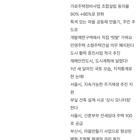
가로주택정비사업 조합설립 동의율
90%→80%로 완화
특색 있는 마을 공동체 만들기, 주민 주
도로
개발제한구역에서 직접 ‘텃밭’ 가꿔요
민영주택 소형주택건설 의무 폐지된다
도시 활력 증진사업 적극 추진
재해안전도시, 도시계획에 달렸다!
1년 새 달라진 국토 모습, 지적통계로
한 눈에!
서울시, 지속가능한 주거재생 추진 지
원
부실 건축 설계·시공 ‘상시 모니터링’
한다
서울시, 신혼부부 전세임대 주택 100
호 공급
부산시, 마을만들기 사업으로 형성된
벽화·조형물 체계적 관리 돌입