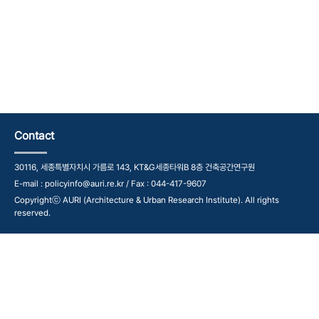
Contact
30116, 세종특별자치시 가름로 143, KT&G세종타워B 8층 건축공간연구원
E-mail : policyinfo@auri.re.kr / Fax : 044-417-9607
Copyrightⓒ AURI (Architecture & Urban Research Institute). All rights
reserved.